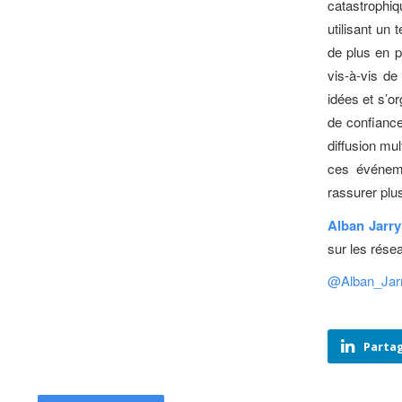
catastrophiq
utilisant un
de plus en 
vis-à-vis de
idées et s’or
de confiance
diffusion mul
ces événeme
rassurer plu
Alban Jarry
sur les rése
@Alban_Jar
Partag