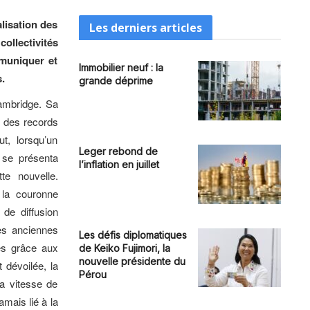
lisation des
Les derniers articles
ollectivités
mmuniquer et
Immobilier neuf : la
.
grande déprime
Cambridge. Sa
é des records
t, lorsqu’un
Leger rebond de
 se présenta
l’inflation en juillet
te nouvelle.
 la couronne
 de diffusion
les anciennes
Les défis diplomatiques
es grâce aux
de Keiko Fujimori, la
nouvelle présidente du
 dévoilée, la
Pérou
la vitesse de
amais lié à la