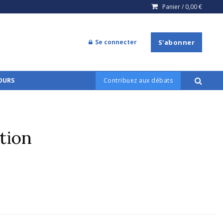
Panier /
0,00
€
Se connecter
S'abonner
COURS
Contribuez aux débats
tion