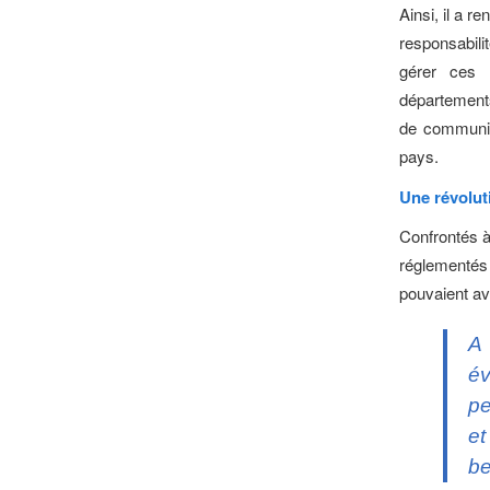
Ainsi, il a r
responsabili
gérer ces 
départements
de communiq
pays.
Une révolu
Confrontés à
réglementés 
pouvaient avo
A 
év
pe
et
be