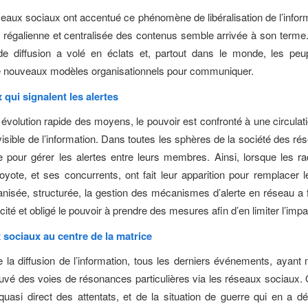
seaux sociaux ont accentué ce phénomène de libéralisation de l’inform
n régalienne et centralisée des contenus semble arrivée à son terme. 
de diffusion a volé en éclats et, partout dans le monde, les peu
e nouveaux modèles organisationnels pour communiquer.
qui signalent les alertes
 évolution rapide des moyens, le pouvoir est confronté à une circula
 visible de l’information. Dans toutes les sphères de la société des r
 pour gérer les alertes entre leurs membres. Ainsi, lorsque les r
Coyote, et ses concurrents, ont fait leur apparition pour remplacer 
nisée, structurée, la gestion des mécanismes d’alerte en réseau a f
cité et obligé le pouvoir à prendre des mesures afin d’en limiter l’impa
 sociaux au centre de la matrice
 la diffusion de l’information, tous les derniers événements, ayant
ouvé des voies de résonances particulières via les réseaux sociaux. Q
quasi direct des attentats, et de la situation de guerre qui en a d