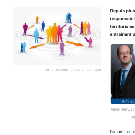
Depuis plus
responsabil
territorial
entraînent 
internet et communication politique
Alban Jarry, sp
nu
l’éclair. Les