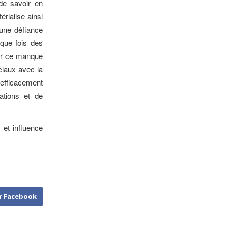
 de savoir en
rialise ainsi
une défiance
aque fois des
nuer ce manque
ciaux avec la
s efficacement
ations et de
 et influence
r Facebook