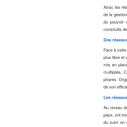
Ainsi, les ré
de la gestio
du pouvoir 
construits d
Des réseaux 
Face à cette
plus libre et
mis en place
multipliés, 
phares. Orga
de son effica
Les réseaux
Au niveau de
pays, ont tr
du suivi en 