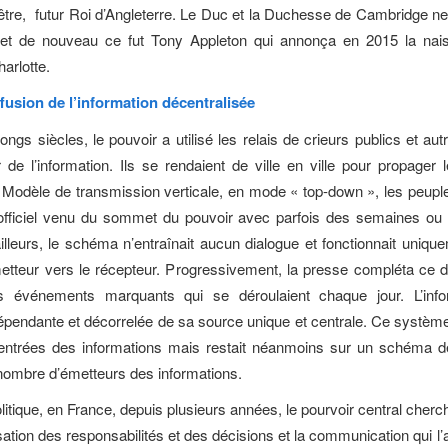
-être, futur Roi d’Angleterre. Le Duc et la Duchesse de Cambridge ne l
 et de nouveau ce fut Tony Appleton qui annonça en 2015 la nai
arlotte.
fusion de l’information décentralisée
ongs siècles, le pouvoir a utilisé les relais de crieurs publics et au
r de l’information. Ils se rendaient de ville en ville pour propager 
 Modèle de transmission verticale, en mode « top-down », les peupl
officiel venu du sommet du pouvoir avec parfois des semaines ou
ailleurs, le schéma n’entraînait aucun dialogue et fonctionnait uniqu
etteur vers le récepteur. Progressivement, la presse compléta ce di
s événements marquants qui se déroulaient chaque jour. L’infor
pendante et décorrelée de sa source unique et centrale. Ce système 
d’entrées des informations mais restait néanmoins sur un schéma d
e nombre d’émetteurs des informations.
itique, en France, depuis plusieurs années, le pourvoir central cherc
isation des responsabilités et des décisions et la communication qui 