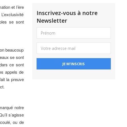
ation et l’ère
Inscrivez-vous à notre
L’exclusivité
Newsletter
ples se sont
tion beaucoup
éseaux se sont
adars ce sont
les appels de
ait la preuve
ct.
 marqué notre
u’il s’agisse
écoulé, ou de