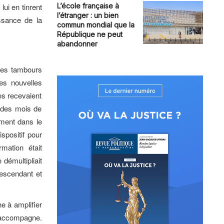
ui en tinrent
L’école française à
l’étranger : un bien
ssance de la
commun mondial que la
République ne peut
abandonner
tres tambours
les nouvelles
es recevaient
 des mois de
ement dans le
spositif pour
mation était
démultipliait
escendant et
he à amplifier
l’accompagne.