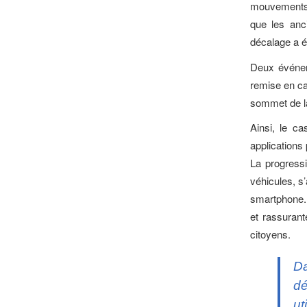
mouvements c
que les anci
décalage a ét
Deux événem
remise en cau
sommet de la
Ainsi, le ca
applications 
La progressi
véhicules, s
smartphone. F
et rassurant
citoyens.
Da
dé
ut