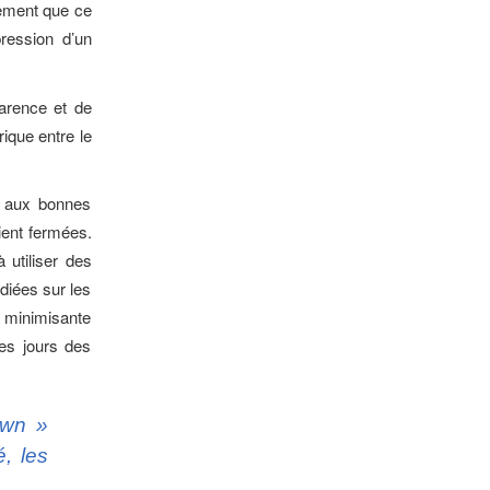
dement que ce
pression d’un
arence et de
rique entre le
té aux bonnes
aient fermées.
 utiliser des
diées sur les
it minimisante
les jours des
own »
é, les