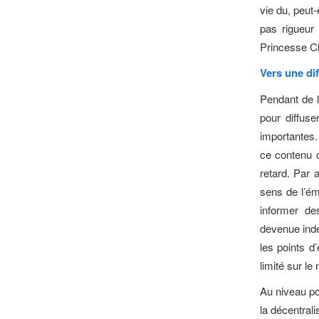
vie du, peut
pas rigueur
Princesse Ch
Vers une dif
Pendant de l
pour diffuse
importantes.
ce contenu 
retard. Par 
sens de l’ém
informer de
devenue indé
les points 
limité sur l
Au niveau pol
la décentral