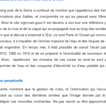
oing puis de la Seine a continué de montrer que l’appétence des fra
formations plus fiables, et comprendre ce qui se passait sans filtre
 Ainsi le site vigicrues.gouv.fr est devenu à son tour une référence 
on de la crue et de la vague qui se propageait tout au long des sonde
rs que la décrue s’entamait à l’Est, ce sont Paris et l’Ouest qui com
sociaux, à s’inquiéter de l’arrivée massive de l’eau et des risques d
ait engendrer. En temps réel, il était possible de savoir l’écart pa
2010, 1982 ou 1910 et de se préparer à l’éventualité de nouveaux 
. Ainsi, rapidement les riverains de ces zones en aval se sont 
’arrivée de l’eau et des coupures d’électricité ou d’eau potable qui
on perpétuelle
nts montrent que la gestion de crise, et l’information qui l’acc
volué au cours des dernières années que l’image donnée par le 
tégrer ces nouvelles contraintes. Ne pas savoir ou être approximat