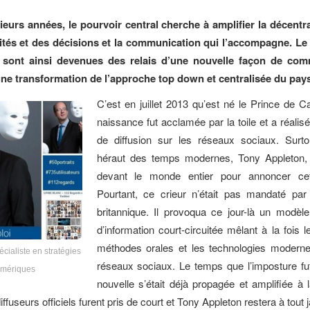
ieurs années, le pourvoir central cherche à amplifier la décentra
ités et des décisions et la communication qui l’accompagne. Le c
es sont ainsi devenues des relais d’une nouvelle façon de co
une transformation de l’approche top down et centralisée du pays
C’est en juillet 2013 qu’est né le Prince de 
naissance fut acclamée par la toile et a réalis
de diffusion sur les réseaux sociaux. Surtou
héraut des temps modernes, Tony Appleton,
devant le monde entier pour annoncer cet
Pourtant, ce crieur n’était pas mandaté par
britannique. Il provoqua ce jour-là un modèle
d’information court-circuitée mêlant à la fois 
méthodes orales et les technologies modern
écialiste en stratégies
réseaux sociaux. Le temps que l’imposture fut
mériques
nouvelle s’était déjà propagée et amplifiée à 
 diffuseurs officiels furent pris de court et Tony Appleton restera à tout j