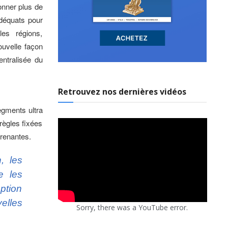
donner plus de
adéquats pour
es régions,
ouvelle façon
ntralisée du
Retrouvez nos dernières vidéos
egments ultra
règles fixées
prenantes.
n, les
e les
ption
elles
Sorry, there was a YouTube error.