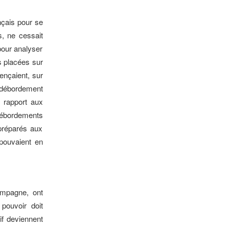
nçais pour se
s, ne cessait
pour analyser
s placées sur
mençaient, sur
e débordement
r rapport aux
débordements
préparés aux
 pouvaient en
ompagne, ont
pouvoir doit
if deviennent