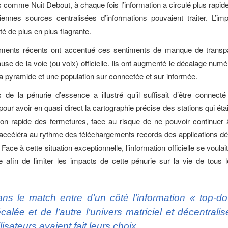
omme Nuit Debout, à chaque fois l’information a circulé plus rapi
ennes sources centralisées d’informations pouvaient traiter. L’im
é de plus en plus flagrante.
ents récents ont accentué ces sentiments de manque de transp
se de la voie (ou voix) officielle. Ils ont augmenté le décalage numé
 pyramide et une population sur connectée et sur informée.
s de la pénurie d’essence a illustré qu’il suffisait d’être connec
pour avoir en quasi direct la cartographie précise des stations qui ét
on rapide des fermetures, face au risque de ne pouvoir continuer à
’accéléra au rythme des téléchargements records des applications dé
ace à cette situation exceptionnelle, l’information officielle se voula
e afin de limiter les impacts de cette pénurie sur la vie de tous 
ns le match entre d’un côté l’information « top-d
calée et de l’autre l’univers matriciel et décentralis
ilisateurs avaient fait leurs choix.