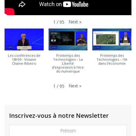
Next
»
1
/
95
Les conférences de
Printemps des
Printemps des
18h59 - Viviane
Technologies – La
Technologies – l'IA
Chaine-Ribeiro
Liberté
dans l'économie
d’expression à l’ère
du numérique
Next
»
1
/
95
Inscrivez-vous à notre Newsletter