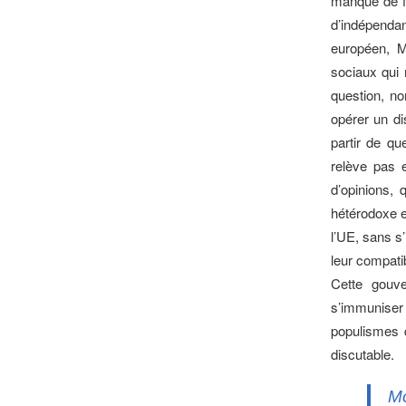
manque de fo
d’indépendan
européen, 
sociaux qui 
question, no
opérer un di
partir de qu
relève pas 
d’opinions, 
hétérodoxe e
l’UE, sans s
leur compatib
Cette gouve
s’immuniser 
populismes q
discutable.
Mo