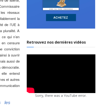
e de liberté,
n Commissaire
les réseaux
tablement la
ité de l’UE à
 pluralité. A
, ce qui n’en
Retrouvez nos dernières vidéos
e en censure
ne conviction
insi à ouvrir
mais aussi de
la démocratie.
 elle entend
mes et autres
communication
Sorry, there was a YouTube error.
s les