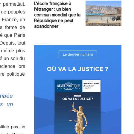
L’école française à
 permettait,
l’étranger : un bien
r de peuples
commun mondial que la
n France, un
République ne peut
abandonner
ne forme de
té que Paris
Depuis, tout
e même plus
é un soir du
cience lors
re politique
ombée
ns un
stitue pas un