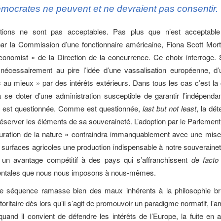
mocrates ne peuvent et ne devraient pas consentir.
tions ne sont pas acceptables. Pas plus que n’est acceptable 
ar la Commission d’une fonctionnaire américaine, Fiona Scott Mor
conomist » de la Direction de la concurrence. Ce choix interroge
 nécessairement au pire l’idée d’une vassalisation européenne, d
« au mieux » par des intérêts extérieurs. Dans tous les cas c’est la
se doter d’une administration susceptible de garantir l’indépend
ui est questionnée. Comme est questionnée,
last but not least
, la dé
réserver les éléments de sa souveraineté. L’adoption par le Parlemen
tauration de la nature » contraindra immanquablement avec une mise
surfaces agricoles une production indispensable à notre souverainet
 un avantage compétitif à des pays qui s’affranchissent
de facto
ntales que nous nous imposons à nous-mêmes.
ge séquence ramasse bien des maux inhérents à la philosophie brux
toritaire dès lors qu’il s’agit de promouvoir un paradigme normatif, l’
quand il convient de défendre les intérêts de l’Europe, la fuite en a