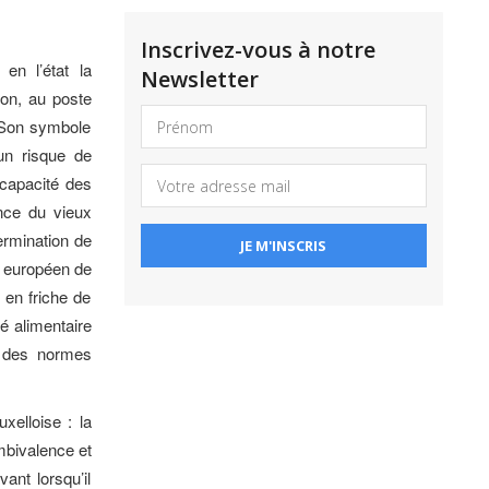
Inscrivez-vous à notre
en l’état la
Newsletter
ton, au poste
. Son symbole
’un risque de
 capacité des
ance du vieux
termination de
t européen de
 en friche de
é alimentaire
des normes
elloise : la
ambivalence et
vant lorsqu’il