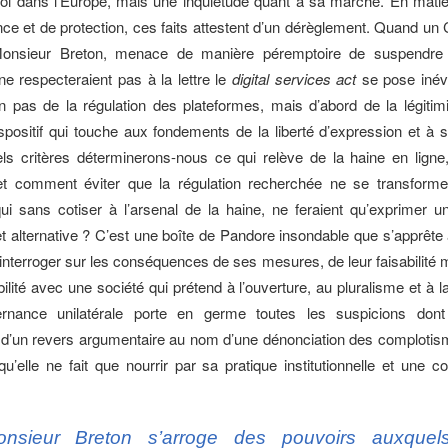
i dans l’Europe, mais une inquiétude quant à sa marche. En matièr
ce et de protection, ces faits attestent d’un dérèglement. Quand u
Monsieur Breton, menace de manière péremptoire de suspendre 
ne respecteraient pas à la lettre le
digital services act
se pose inévi
n pas de la régulation des plateformes, mais d’abord de la légitim
spositif qui touche aux fondements de la liberté d’expression et à sa
els critères déterminerons-nous ce qui relève de la haine en ligne
et comment éviter que la régulation recherchée ne se transform
qui sans cotiser à l’arsenal de la haine, ne feraient qu’exprimer u
t alternative ? C’est une boîte de Pandore insondable que s’apprête a
’interroger sur les conséquences de ses mesures, de leur faisabilité 
ilité avec une société qui prétend à l’ouverture, au pluralisme et à 
rnance unilatérale porte en germe toutes les suspicions dont
d’un revers argumentaire au nom d’une dénonciation des complotis
u’elle ne fait que nourrir par sa pratique institutionnelle et une 
nsieur Breton s’arroge des pouvoirs auxquel