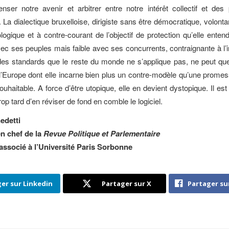
nser notre avenir et arbitrer entre notre intérêt collectif et de
 La dialectique bruxelloise, dirigiste sans être démocratique, volont
logique et à contre-courant de l’objectif de protection qu’elle enten
avec ses peuples mais faible avec ses concurrents, contraignante à l’i
des standards que le reste du monde ne s’applique pas, ne peut que
l’Europe dont elle incarne bien plus un contre-modèle qu’une promess
ouhaitable. A force d’être utopique, elle en devient dystopique. Il es
 trop tard d’en réviser de fond en comble le logiciel.
edetti
n chef de la
Revue Politique et Parlementaire
associé à l’Université Paris Sorbonne
er sur Linkedin
Partager sur X
Partager su