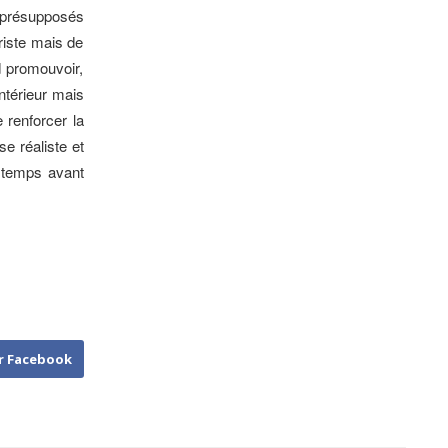
s présupposés
ariste mais de
d promouvoir,
ntérieur mais
 renforcer la
e réaliste et
t temps avant
r Facebook