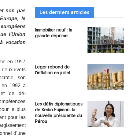
 et non pas
Les derniers articles
’Europe, le
 européens
Immobilier neuf : la
ue l’Union
grande déprime
 à vocation
ome en 1957
Leger rebond de
 deux rivets
l’inflation en juillet
cratie, son
t en 1992 a
 et de dé-
 compétences
Les défis diplomatiques
 pour le plus
de Keiko Fujimori, la
nouvelle présidente du
ent pour les
Pérou
largissement
ionnel d’une