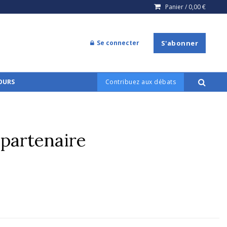
Panier /
0,00
€
Se connecter
S'abonner
COURS
Contribuez aux débats
 partenaire