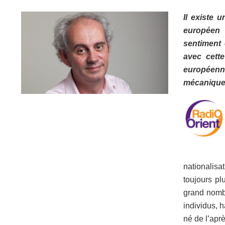
Il existe 
européen c
sentiment
avec cett
européenne
mécaniquem
nationalisa
toujours plu
grand nombr
individus, 
né de l’apr