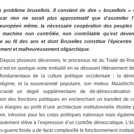
un problème bruxellois. Il convient de dire « bruxellois »
ar rien ne serait plus approximatif que d’assimiler l
 européen même, la nécessaire coopération des peuples
e machine non contrôlée, non contrôlable qu’est deven
 au fil des ans et dont Bruxelles constitue l’épicentre
ent et malheureusement oligarchique.
Depuis plusieurs décennies, le processus né du Traité de R
s’est en quelque sorte emballé en se désaxant littéralement de
fondamentaux de la culture politique occidentale : la démo
régime, et la souveraineté populaire, son moteur. Maastrich
cranté un degré supplémentaire de dé-démocratisation
tion des fonctions politiques en enclenchant un transfert de
s élargies au profit d’une architecture institutionnelle illisible
e, intrusive pour les corps politiques nationaux mais égalem
hautement rétive à l’expression d’un contrôle démocratique. L’é
ès-guerre froide a
de facto
complexifié le fonctionnement institut