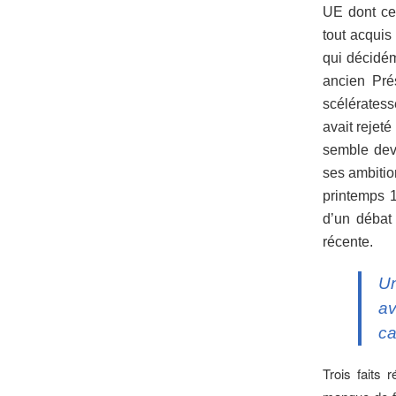
UE dont cer
tout acquis
qui décidém
ancien Pré
scélératess
avait rejet
semble dev
ses ambitio
printemps 
d’un débat 
récente.
Un
av
ca
Trois faits 