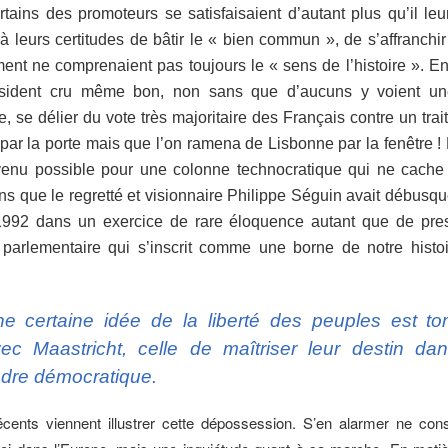
tains des promoteurs se satisfaisaient d’autant plus qu’il leur
 à leurs certitudes de bâtir le « bien commun », de s’affranchi
ent ne comprenaient pas toujours le « sens de l’histoire ». E
sident cru même bon, non sans que d’aucuns y voient u
e, se délier du vote très majoritaire des Français contre un trai
é par la porte mais que l’on ramena de Lisbonne par la fenêtre ! 
enu possible pour une colonne technocratique qui ne cach
ns que le regretté et visionnaire Philippe Séguin avait débusqu
1992 dans un exercice de rare éloquence autant que de pres
parlementaire qui s’inscrit comme une borne de notre histoi
e certaine idée de la liberté des peuples est t
ec Maastricht, celle de maîtriser leur destin da
dre démocratique.
récents viennent illustrer cette dépossession. S’en alarmer ne con