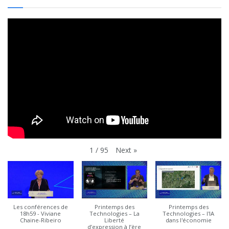
Next
»
1
/
95
Les conférences de
Printemps des
Printemps des
18h59 - Viviane
Technologies – La
Technologies – l'IA
Chaine-Ribeiro
Liberté
dans l'économie
d’expression à l’ère