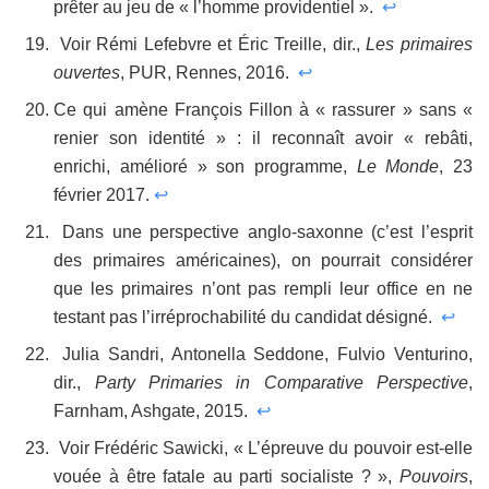
prêter au jeu de « l’homme providentiel ».
↩
Voir Rémi Lefebvre et Éric Treille, dir.,
Les primaires
ouvertes
, PUR, Rennes, 2016.
↩
Ce qui amène François Fillon à « rassurer » sans «
renier son identité » : il reconnaît avoir « rebâti,
enrichi, amélioré » son programme,
Le Monde
, 23
février 2017.
↩
Dans une perspective anglo-saxonne (c’est l’esprit
des primaires américaines), on pourrait considérer
que les primaires n’ont pas rempli leur office en ne
testant pas l’irréprochabilité du candidat désigné.
↩
Julia Sandri, Antonella Seddone, Fulvio Venturino,
dir.,
Party Primaries in Comparative Perspective
,
Farnham, Ashgate, 2015.
↩
Voir Frédéric Sawicki, « L’épreuve du pouvoir est-elle
vouée à être fatale au parti socialiste ? »,
Pouvoirs
,