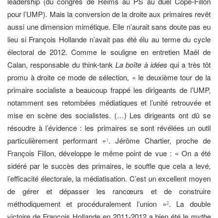
leadership (du congrès de Reims au PS au duel Copé-Fillon
pour l’UMP). Mais la conversion de la droite aux primaires revêt
aussi une dimension mimétique. Elle n’aurait sans doute pas eu
lieu si François Hollande n’avait pas été élu au terme du cycle
électoral de 2012. Comme le souligne en entretien Maël de
Calan, responsable du think-tank
La boîte à idées
qui a très tôt
promu à droite ce mode de sélection, « le deuxième tour de la
primaire socialiste a beaucoup frappé les dirigeants de l’UMP,
notamment ses retombées médiatiques et l’unité retrouvée et
mise en scène des socialistes. (…) Les dirigeants ont dû se
résoudre à l’évidence : les primaires se sont révélées un outil
particulièrement performant »
. Jérôme Chartier, proche de
1
François Fillon, développe le même point de vue : « On a été
sidéré par le succès des primaires, le souffle que cela a levé,
l’efficacité électorale, la médiatisation. C’est un excellent moyen
de gérer et dépasser les rancœurs et de construire
méthodiquement et procéduralement l’union »
. La double
2
victoire de François Hollande en 2011-2012 a bien été le
mythe