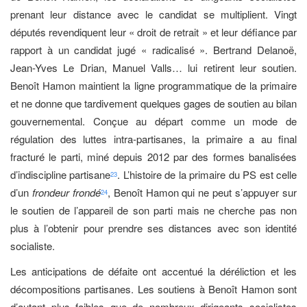
prenant leur distance avec le candidat se multiplient. Vingt
députés revendiquent leur « droit de retrait » et leur défiance par
rapport à un candidat jugé « radicalisé ». Bertrand Delanoë,
Jean-Yves Le Drian, Manuel Valls… lui retirent leur soutien.
Benoît Hamon maintient la ligne programmatique de la primaire
et ne donne que tardivement quelques gages de soutien au bilan
gouvernemental. Conçue au départ comme un mode de
régulation des luttes intra-partisanes, la primaire a au final
fracturé le parti, miné depuis 2012 par des formes banalisées
d’indiscipline partisane
. L’histoire de la primaire du PS est celle
23
d’un
frondeur frondé
, Benoît Hamon qui ne peut s’appuyer sur
24
le soutien de l’appareil de son parti mais ne cherche pas non
plus à l’obtenir pour prendre ses distances avec son identité
socialiste.
Les anticipations de défaite ont accentué la déréliction et les
décompositions partisanes. Les soutiens à Benoît Hamon sont
d’autant plus faibles que de nombreux dirigeants socialistes