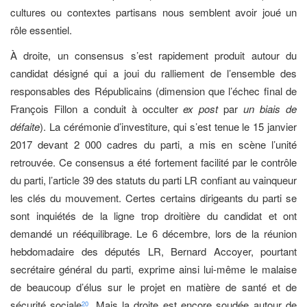
cultures ou contextes partisans nous semblent avoir joué un
rôle essentiel.
À droite, un consensus s’est rapidement produit autour du
candidat désigné qui a joui du ralliement de l’ensemble des
responsables des Républicains (dimension que l’échec final de
François Fillon a conduit à occulter
ex post
par
un biais de
défaite
). La cérémonie d’investiture, qui s’est tenue le 15 janvier
2017 devant 2 000 cadres du parti, a mis en scène l’unité
retrouvée. Ce consensus a été fortement facilité par le contrôle
du parti, l’article 39 des statuts du parti LR confiant au vainqueur
les clés du mouvement. Certes certains dirigeants du parti se
sont inquiétés de la ligne trop droitière du candidat et ont
demandé un rééquilibrage. Le 6 décembre, lors de la réunion
hebdomadaire des députés LR, Bernard Accoyer, pourtant
secrétaire général du parti, exprime ainsi lui-même le malaise
de beaucoup d’élus sur le projet en matière de santé et de
sécurité sociale
. Mais la droite est encore soudée autour de
20