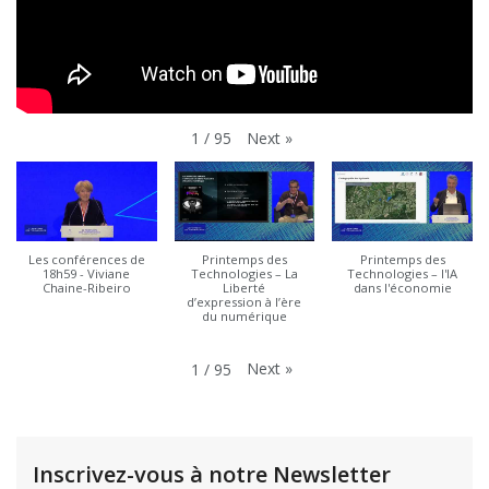
Next
»
1
/
95
Les conférences de
Printemps des
Printemps des
18h59 - Viviane
Technologies – La
Technologies – l'IA
Chaine-Ribeiro
Liberté
dans l'économie
d’expression à l’ère
du numérique
Next
»
1
/
95
Inscrivez-vous à notre Newsletter