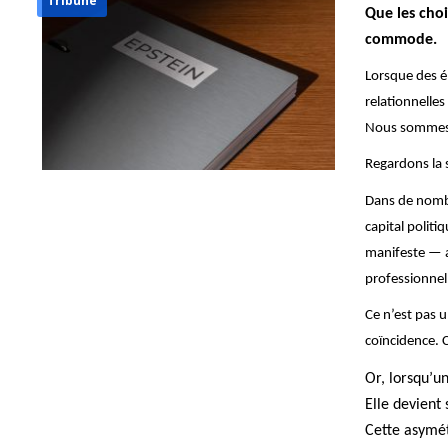
Tribune
Que les choi
commode.
Lorsque des é
relationnelle
Nous sommes f
Regardons la 
Dans de nomb
capital polit
manifeste — a
professionnel
Ce n’est pas 
coïncidence. 
Or, lorsqu’un
Elle devient 
Cette asymétr