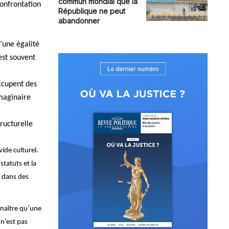
commun mondial que la
confrontation
République ne peut
abandonner
’une égalité
est souvent
occupent des
imaginaire
ructurelle
vide culturel.
statuts et la
s dans des
nnaître qu’une
n’est pas