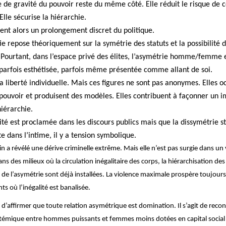
e de gravité du pouvoir reste du même côté. Elle réduit le risque de 
lle sécurise la hiérarchie.
ient alors un prolongement discret du politique.
e repose théoriquement sur la symétrie des statuts et la possibilité d
. Pourtant, dans l’espace privé des élites, l’asymétrie homme/femme 
parfois esthétisée, parfois même présentée comme allant de soi.
a liberté individuelle. Mais ces figures ne sont pas anonymes. Elles 
 pouvoir et produisent des modèles. Elles contribuent à façonner un 
hiérarchie.
ité est proclamée dans les discours publics mais que la dissymétrie st
e dans l’intime, il y a tension symbolique.
ein a révélé une dérive criminelle extrême. Mais elle n’est pas surgie dans un 
dans des milieux où la circulation inégalitaire des corps, la hiérarchisation des 
 de l’asymétrie sont déjà installées. La violence maximale prospère toujour
 où l’inégalité est banalisée.
as d’affirmer que toute relation asymétrique est domination. Il s’agit de reco
témique entre hommes puissants et femmes moins dotées en capital social 