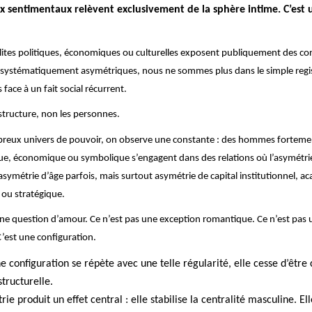
x sentimentaux relèvent exclusivement de la sphère intime. C’est u
lites politiques, économiques ou culturelles exposent publiquement des co
s systématiquement asymétriques, nous ne sommes plus dans le simple regis
ace à un fait social récurrent.
structure, non les personnes.
reux univers de pouvoir, on observe une constante : des hommes forteme
ique, économique ou symbolique s’engagent dans des relations où l’asymétri
symétrie d’âge parfois, mais surtout asymétrie de capital institutionnel, a
 ou stratégique.
une question d’amour. Ce n’est pas une exception romantique. Ce n’est pas 
C’est une configuration.
e configuration se répète avec une telle régularité, elle cesse d’être
structurelle.
ie produit un effet central : elle stabilise la centralité masculine. Ell