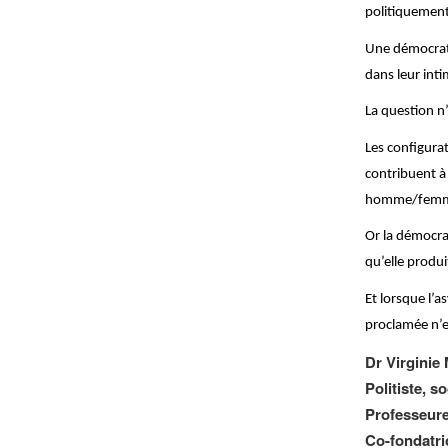
politiquement
Une démocratie
dans leur int
La question n’
Les configurat
contribuent à 
homme/femme e
Or la démocrat
qu’elle produi
Et lorsque l’a
proclamée n’es
Dr Virginie 
Politiste, s
Professeure
Co-fondatric