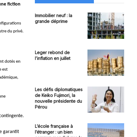
ne fiction
Immobilier neuf : la
grande déprime
nfigurations
tre du privé.
Leger rebond de
l’inflation en juillet
nt dotés en
e est
cadémique,
Les défis diplomatiques
de Keiko Fujimori, la
une
nouvelle présidente du
Pérou
 contingente.
L’école française à
e garantit
l’étranger : un bien