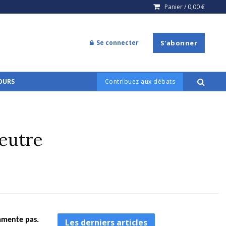
Panier /
0,00
€
Se connecter
S'abonner
COURS
Contribuez aux débats
neutre
mmente pas.
Les derniers articles