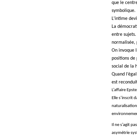
que le centr
symbolique. E
L’intime dev
La démocrati
entre sujets
normalisée, 
On invoque l
positions de
social de la 
Quand l’égal
est reconduit
L’affaire Epst
Elle s’inscrit 
naturalisation
environnements
Il ne s’agit p
asymétrie sys