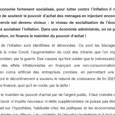
onomie fortement socialisée, pour lutter contre l’inflation il n
e de soutenir le pouvoir d’achat des ménages en injectant encore
cercle est devenu vicieux : le niveau de socialisation de l’éc
 à socialiser l’inflation. Dans une économie administrée, on ne p
lation, on finance le maintien du pouvoir d’achat !
e l’inflation sont identifiées et dénoncées. Ce sont les blocage
à la crise Covid, l’augmentation du coût des intrants que l’on imp
mbien, par la guerre. Des causes qui font oublier que le (nécessaire)
 des effets inflationnistes en finançant une non-consommatio
en coma artificiel des entreprises zombies, en permettant un
ont le déconfinement a soutenu le rebond de croissance de fin 202
 financé, quoi qu’il en coûte, par la dette !
le maintien du pouvoir d’achat par de l’argent public, il faut craindre 
n’avoir ni impôts nouveaux ni dette supplémentaire ne puisse pas êtr
sait sur l’hypothèse, habituelle chez les politiques et les économist
égales par ailleurs
. Les variables de l’équation budgétaire qu’il faut