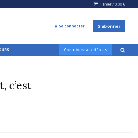
Panier /
0,00
€
Se connecter
S'abonner
COURS
Contribuez aux débats
, c’est