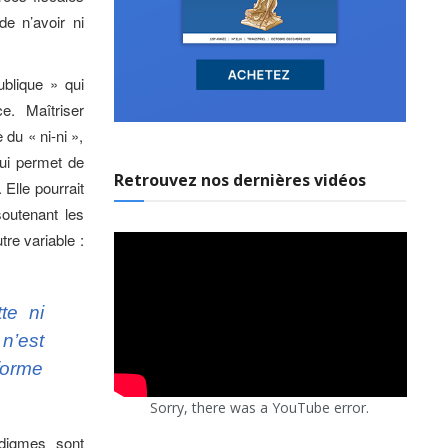
 de n’avoir ni
ublique » qui
. Maîtriser
 du « ni-ni »,
 qui permet de
Retrouvez nos dernières vidéos
 Elle pourrait
soutenant les
tre variable :
te ni
n’est
sforme
Sorry, there was a YouTube error.
adigmes sont