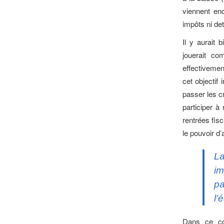
viennent enco
impôts ni de
Il y aurait 
jouerait c
effectivement
cet objectif 
passer les cr
participer à
rentrées fisc
le pouvoir d’a
La
im
pa
l’
Dans ce con