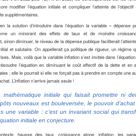
re modifier l’équation initiale et compliquer l’atteinte de l’objectif
tte supplémentaires.
bien la solution d’introduire dans l’équation la variable « dépense p
omme un minorant des effets de taux et de moindre croissance
, sinon diminuer, le niveau de la dépense publique faciliterait l’atteinte
initial et salutaire. On appellerait ça politique de rigueur, un régime
ises. Mais, voilà que la variable inflation s’est invitée dans l’équation.
 résoudre l’équation en diminuant le coût effectif de la dette et en 
ales ; elle le pourrait si elle ne forçait pas à prendre en compte une au
chat. L’inflation n’arrive jamais seule !
 mathématique initiale qui faisait promettre ni det
pôts nouveaux est bouleversée, le pouvoir d’achat 
s une variable : c’est un invariant social qui tran
équation initiale en conjecture.
texte, hausse des taux, croissance atone, inflation, les par