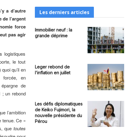
’y a d’autre
Les derniers articles
 de l’argent
onomie force
Immobilier neuf : la
eut pas agir
grande déprime
s logistiques
orte, le tout
Leger rebond de
 quoi qu’il en
l’inflation en juillet
n forcée, en
e épargne de
1 ; un rebond
Les défis diplomatiques
de Keiko Fujimori, la
que l’ambition
nouvelle présidente du
e tenue. Ce «
Pérou
es, que
toutes
 résoudre pour