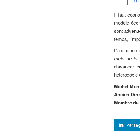
d’
Il faut écono
modèle écon
sont advenue
temps, l’impô
L’économie a
route de la 
d’avancer en
hétérodoxie é
Michel Mon
Ancien Dire
Membre du 
Partag