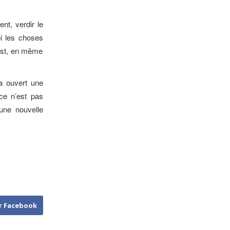
ent, verdir le
i les choses
’est, en même
 a ouvert une
 ce n’est pas
 une nouvelle
r Facebook