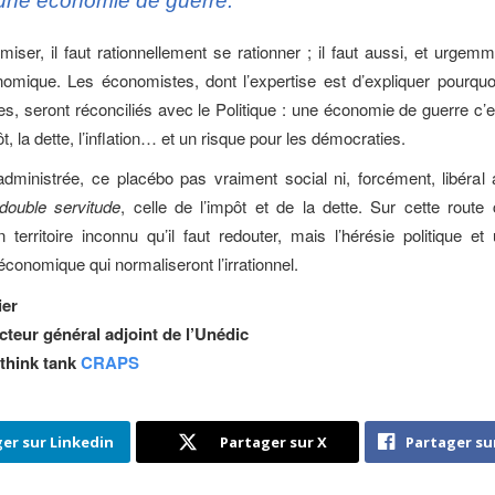
une économie de guerre.
miser, il faut rationnellement se rationner ; il faut aussi, et urgemm
omique. Les économistes, dont l’expertise est d’expliquer pourquo
s, seront réconciliés avec le Politique : une économie de guerre c
t, la dette, l’inflation… et un risque pour les démocraties.
dministrée, ce placébo pas vraiment social ni, forcément, libéral
double servitude
, celle de l’impôt et de la dette. Sur cette route
 territoire inconnu qu’il faut redouter, mais l’hérésie politique et
conomique qui normaliseront l’irrationnel.
ier
cteur général adjoint de l’Unédic
think tank
CRAPS
er sur Linkedin
Partager sur X
Partager su