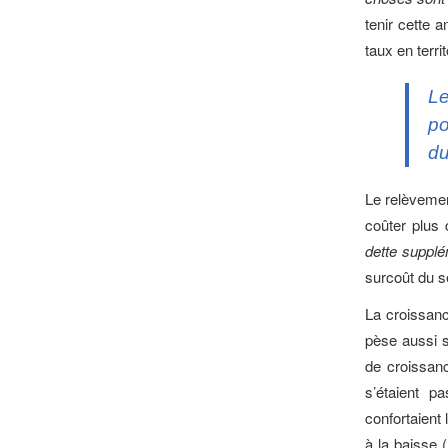
tenir cette 
taux en territ
Le
po
du
Le relèvement
coûter plus
dette supplé
surcoût du se
La croissanc
pèse aussi s
de croissanc
s’étaient p
confortaient
à la baisse 