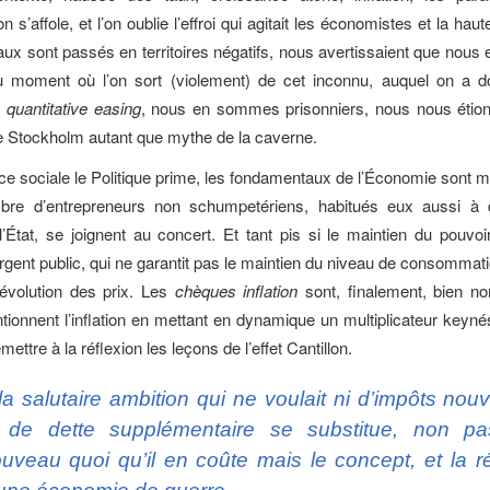
n s’affole, et l’on oublie l’effroi qui agitait les économistes et la haut
taux sont passés en territoires négatifs, nous avertissaient que nous 
Au moment où l’on sort (violement) de cet inconnu, auquel on a 
e
quantitative easing
, nous en sommes prisonniers, nous nous étion
 Stockholm autant que mythe de la caverne.
ce sociale le Politique prime, les fondamentaux de l’Économie sont 
bre d’entrepreneurs non schumpetériens, habitués eux aussi à
’État, se joignent au concert. Et tant pis si le maintien du pouvoi
’argent public, qui ne garantit pas le maintien du niveau de consommati
l’évolution des prix. Les
chèques inflation
sont, finalement, bien 
ntionnent l’inflation en mettant en dynamique un multiplicateur keyné
mettre à la réflexion les leçons de l’effet Cantillon.
la salutaire ambition qui ne voulait ni d’impôts no
 de dette supplémentaire se substitue, non p
uveau quoi qu’il en coûte mais le concept, et la ré