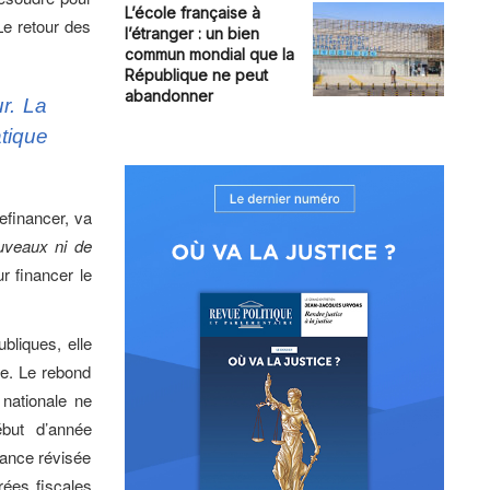
L’école française à
Le retour des
l’étranger : un bien
commun mondial que la
République ne peut
abandonner
r. La
tique
refinancer, va
uveaux ni de
r financer le
bliques, elle
ce. Le rebond
 nationale ne
ébut d’année
sance révisée
rées fiscales