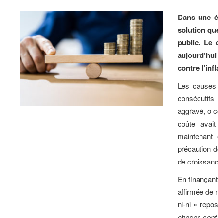
Dans une éc
solution qu
public. Le 
aujourd’hui
contre l’inf
Les causes d
consécutifs 
aggravé, ô co
coûte avait
maintenant 
précaution d
de croissance
En finançant 
affirmée de 
ni-ni » repo
choses sont 