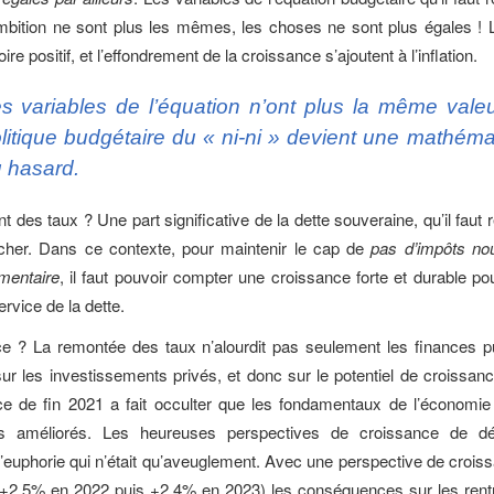
ambition ne sont plus les mêmes, les choses ne sont plus égales ! 
oire positif, et l’effondrement de la croissance s’ajoutent à l’inflation.
s variables de l’équation n’ont plus la même valeu
litique budgétaire du « ni-ni » devient une mathéma
 hasard.
 des taux ? Une part significative de la dette souveraine, qu’il faut 
 cher. Dans ce contexte, pour maintenir le cap de
pas d’impôts no
mentaire
, il faut pouvoir compter une croissance forte et durable pou
rvice de la dette.
e ? La remontée des taux n’alourdit pas seulement les finances pu
ur les investissements privés, et donc sur le potentiel de croissan
e de fin 2021 a fait occulter que les fondamentaux de l’économie
as améliorés. Les heureuses perspectives de croissance de d
 l’euphorie qui n’était qu’aveuglement. Avec une perspective de crois
(+2,5% en 2022 puis +2,4% en 2023) les conséquences sur les rent