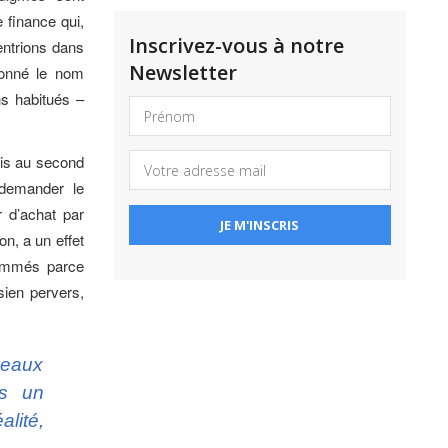
e finance qui,
Inscrivez-vous à notre
entrions dans
Newsletter
donné le nom
s habitués –
mis au second
 demander le
r d’achat par
on, a un effet
nommés parce
sien pervers,
uveaux
as un
alité,