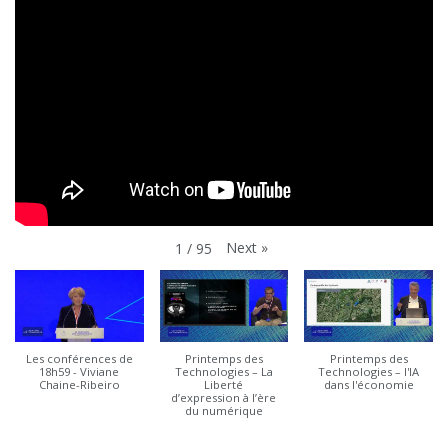
Next
»
1
/
95
Les conférences de
Printemps des
Printemps des
18h59 - Viviane
Technologies – La
Technologies – l'IA
Chaine-Ribeiro
Liberté
dans l'économie
d’expression à l’ère
du numérique