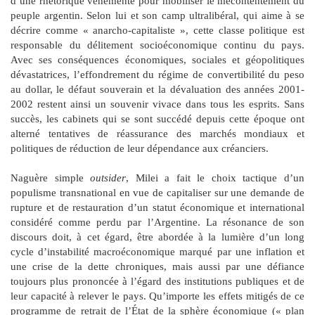
d’une rhétorique véhémente pour mobiliser le mécontentement du
peuple argentin. Selon lui et son camp ultralibéral, qui aime à se
décrire comme « anarcho-capitaliste », cette classe politique est
responsable du délitement socioéconomique continu du pays.
Avec ses conséquences économiques, sociales et géopolitiques
dévastatrices, l’effondrement du régime de convertibilité du peso
au dollar, le défaut souverain et la dévaluation des années 2001-
2002 restent ainsi un souvenir vivace dans tous les esprits. Sans
succès, les cabinets qui se sont succédé depuis cette époque ont
alterné tentatives de réassurance des marchés mondiaux et
politiques de réduction de leur dépendance aux créanciers.
Naguère simple
outsider
, Milei a fait le choix tactique d’un
populisme transnational en vue de capitaliser sur une demande de
rupture et de restauration d’un statut économique et international
considéré comme perdu par l’Argentine. La résonance de son
discours doit, à cet égard, être abordée à la lumière d’un long
cycle d’instabilité macroéconomique marqué par une inflation et
une crise de la dette chroniques, mais aussi par une défiance
toujours plus prononcée à l’égard des institutions publiques et de
leur capacité à relever le pays. Qu’importe les effets mitigés de ce
programme de retrait de l’État de la sphère économique (« plan