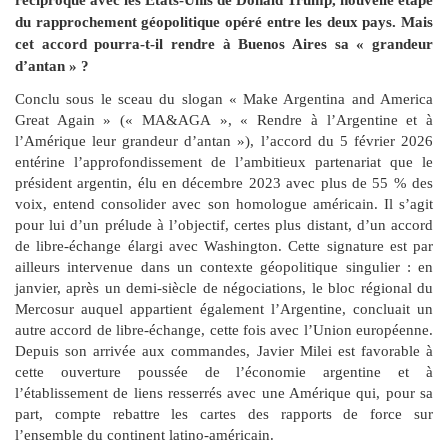
réciproque avec les États-Unis de Donald Trump, nouvelle étape
du rapprochement géopolitique opéré entre les deux pays. Mais
cet accord pourra-t-il rendre à Buenos Aires sa « grandeur
d’antan » ?
Conclu sous le sceau du slogan « Make Argentina and America
Great Again » (« MA&AGA », « Rendre à l’Argentine et à
l’Amérique leur grandeur d’antan »), l’accord du 5 février 2026
entérine l’approfondissement de l’ambitieux partenariat que le
président argentin, élu en décembre 2023 avec plus de 55 % des
voix, entend consolider avec son homologue américain. Il s’agit
pour lui d’un prélude à l’objectif, certes plus distant, d’un accord
de libre-échange élargi avec Washington. Cette signature est par
ailleurs intervenue dans un contexte géopolitique singulier : en
janvier, après un demi-siècle de négociations, le bloc régional du
Mercosur auquel appartient également l’Argentine, concluait un
autre accord de libre-échange, cette fois avec l’Union européenne.
Depuis son arrivée aux commandes, Javier Milei est favorable à
cette ouverture poussée de l’économie argentine et à
l’établissement de liens resserrés avec une Amérique qui, pour sa
part, compte rebattre les cartes des rapports de force sur
l’ensemble du continent latino-américain.