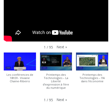
Next
»
1
/
95
Les conférences de
Printemps des
Printemps des
18h59 - Viviane
Technologies – La
Technologies – l'IA
Chaine-Ribeiro
Liberté
dans l'économie
d’expression à l’ère
du numérique
Next
»
1
/
95