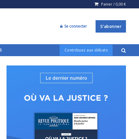
Panier /
0,00
€
Se connecter
S'abonner
S
Contribuez aux débats