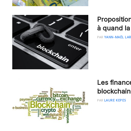
Propositio
à quand la
PAR
YANN-MAËL LA
Les finance
blockchain
PAR
LAURE KEPES