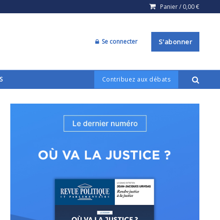
Panier /
0,00
€
Se connecter
S'abonner
S
Contribuez aux débats