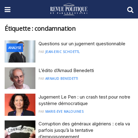
Étiquette :
condamnation
Questions sur un jugement questionnable
ANALYSE
PAR
JEAN-ERIC SCHOETTL
L’édito d’Arnaud Benedetti
PAR
ARNAUD BENEDETTI
Jugement Le Pen : un crash test pour notre
système démocratique
PAR
MARIE-EVE MALOUINES
Corruption des généraux algériens : cela va
parfois jusqu’à la tentative
d’empoisonnement