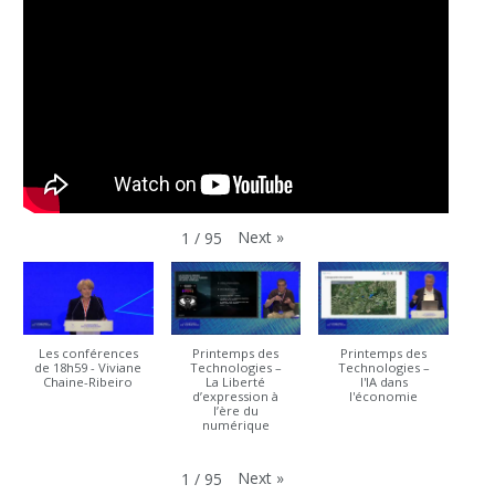
Next
»
1
/
95
Les conférences
Printemps des
Printemps des
de 18h59 - Viviane
Technologies –
Technologies –
Chaine-Ribeiro
La Liberté
l'IA dans
d’expression à
l'économie
l’ère du
numérique
Next
»
1
/
95