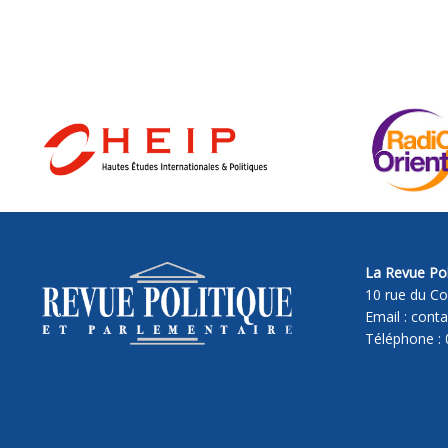
La Revue Pol
10 rue du Co
Email : cont
Téléphone : 