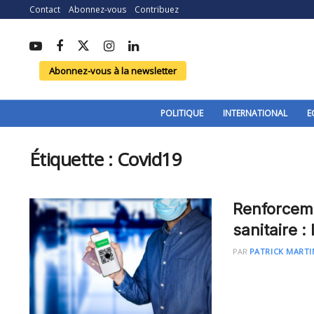
Contact
Abonnez-vous
Contribuez
Abonnez-vous à la newsletter
POLITIQUE
INTERNATIONAL
E
Étiquette :
Covid19
Renforceme
sanitaire :
PAR
PATRICK MARTI