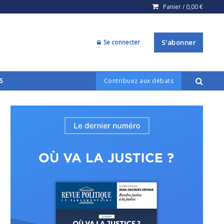
Panier /
0,00
€
Se connecter
S'abonner
S
Contribuez aux débats