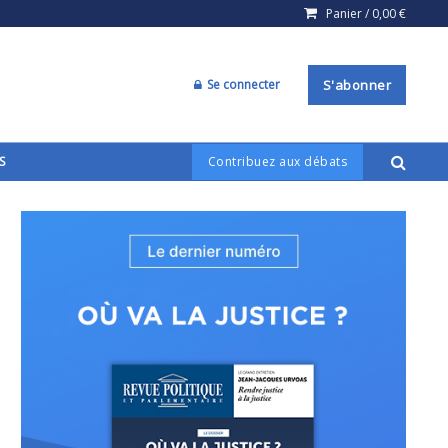
Panier /
0,00
€
Se connecter
S'abonner
S
Contribuez aux débats