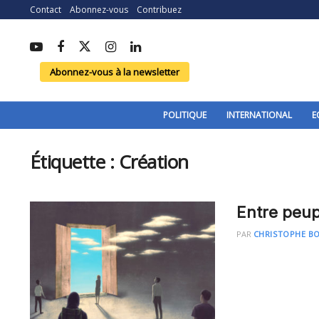
Contact
Abonnez-vous
Contribuez
Abonnez-vous à la newsletter
POLITIQUE
INTERNATIONAL
E
Étiquette :
Création
Entre peup
PAR
CHRISTOPHE B