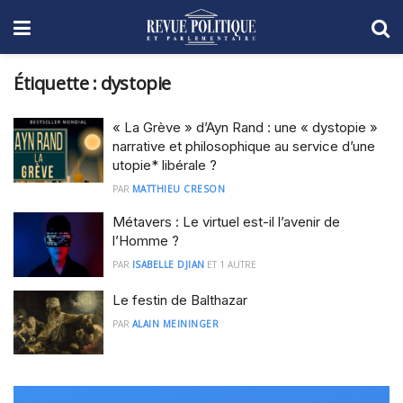
Étiquette :
dystopie
« La Grève » d’Ayn Rand : une « dystopie »
narrative et philosophique au service d’une
utopie* libérale ?
PAR
MATTHIEU CRESON
Métavers : Le virtuel est-il l’avenir de
l’Homme ?
PAR
ISABELLE DJIAN
ET
1 AUTRE
Le festin de Balthazar
PAR
ALAIN MEININGER