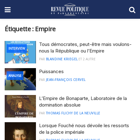
Étiquette :
Empire
Tous démocrates, peut-être mais voulons-
INTERVIEW
nous la République ou l’Empire
PAR
BLANDINE KRIEGEL
ET
2 AUTRE
Puissances
ANALYSE
PAR
JEAN-FRANÇOIS CERVEL
L’Empire de Bonaparte, Laboratoire de la
domination absolue
PAR
THOMAS FLICHY DE LA NEUVILLE
Lorsque Fouché nous dévoile les ressorts
de la police impériale