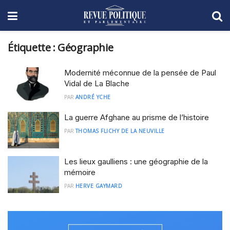
Étiquette :
Géographie
Modernité méconnue de la pensée de Paul
Vidal de La Blache
PAR
ANDRÉ YCHE
La guerre Afghane au prisme de l’histoire
PAR
THOMAS FLICHY DE LA NEUVILLE
Les lieux gaulliens : une géographie de la
mémoire
PAR
HERVE GAYMARD