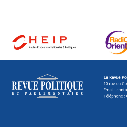
La Revue Pol
10 rue du Co
Email : cont
Téléphone : 