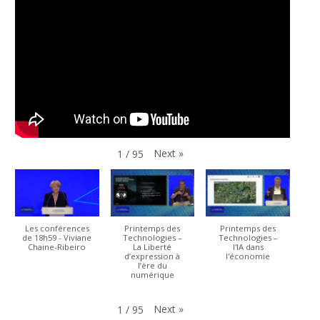
Next
»
1
/
95
Les conférences
Printemps des
Printemps des
de 18h59 - Viviane
Technologies –
Technologies –
Chaine-Ribeiro
La Liberté
l'IA dans
d’expression à
l'économie
l’ère du
numérique
Next
»
1
/
95