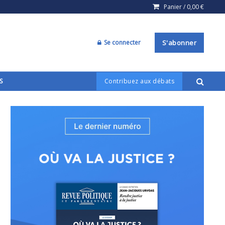
Panier /
0,00
€
Se connecter
S'abonner
S
Contribuez aux débats