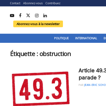
Contact
Abonnez-vous
Contribuez
Abonnez-vous à la newsletter
POLITIQUE
INTERNATIONAL
E
Étiquette :
obstruction
Article 49.
parade ?
PAR
JEAN-ERIC SCH