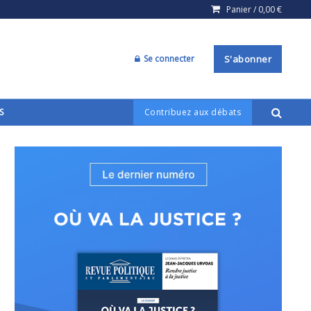
Panier /
0,00
€
Se connecter
S'abonner
S
Contribuez aux débats