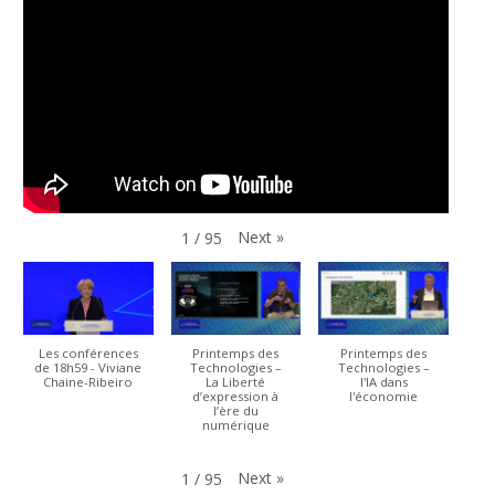
Next
»
1
/
95
Les conférences
Printemps des
Printemps des
de 18h59 - Viviane
Technologies –
Technologies –
Chaine-Ribeiro
La Liberté
l'IA dans
d’expression à
l'économie
l’ère du
numérique
Next
»
1
/
95