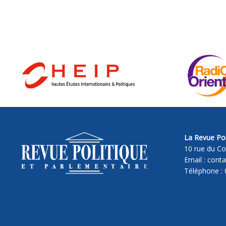
La Revue Pol
10 rue du Co
Email : cont
Téléphone : 