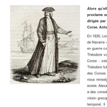
Alors qu’el
proclame s
dirigée par
Corse. Anto
En 1830, Loui
de Navarre 
en guerre c
Théodore von
Corse : cel
Théodore fut
des Corses »
nous renseig
existe. Alex
a des consé
vision grecq
temporel. Il