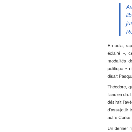
Av
li
ju
Ro
En cela, ra
éclairé », 
modalités d
politique «
disait Pasqua
Théodore, qu
l’ancien droi
désirait l’a
d’assujettir
autre Corse 
Un dernier m