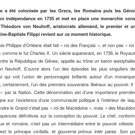
le a été colonisée par les Grecs, les Romains puis les Géno
on indépendance en 1735 et met en place une monarchie consti
 Théodore von Neuhoff, aristocrate allemand, le premier et u
ine-Baptiste Filippi revient sur ce moment historique.
s-Philippe d’Orléans était fait « roi des Français », et non pas « ro
» comme le fut Charles X. Un siècle auparavant, en 1736, le Royau
ontre la République de Gênes, appelle au trône un baron westphali
 Neuhoff. S’ouvre alors l’un des épisodes les plus singuliers de 
ui qui voit l’union de personnages brillants autour d’un monarque
, certainement, l’un des premiers souverains libéraux au pouvoir. Il e
 par la Nation. Cette dénomination est d’une importance première
ne sur l’existence d’une communauté politique à l’intérieur de laqu
andre le Grand n’était pas « roi de Macédoine », mais « des Macédo
quences définitives sur la conception du pouvoir. Le chef, confor
ue et romaine, n’est pas un intermédiaire entre le pouvoir céleste 
 est le
princeps civitatis,
et gouverne
primus inter pares
. Son po