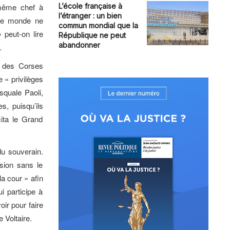
 même chef à
L’école française à
l’étranger : un bien
 le monde ne
commun mondial que la
 peut-on lire
République ne peut
abandonner
…
n des Corses
e « privilèges
squale Paoli,
s, puisqu’ils
ita le Grand
du souverain.
ision sans le
a cour » afin
ui participe à
oir pour faire
 Voltaire.