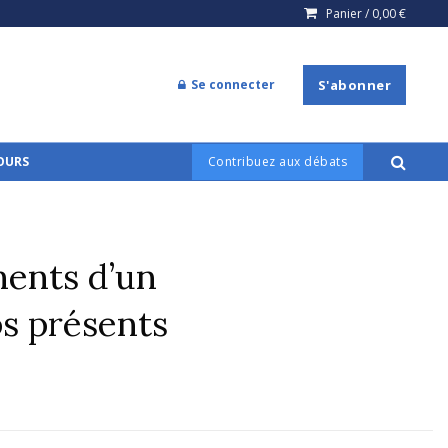
Panier /
0,00
€
Se connecter
S'abonner
COURS
Contribuez aux débats
ments d’un
ps présents