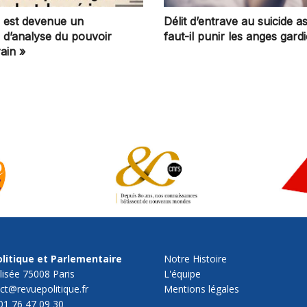
on est devenue un
Délit d’entrave au suicide as
e d’analyse du pouvoir
faut-il punir les anges gard
ain »
litique et Parlementaire
Notre Histoire
lisée 75008 Paris
L'équipe
act@revuepolitique.fr
Mentions légales
01 76 47 09 30