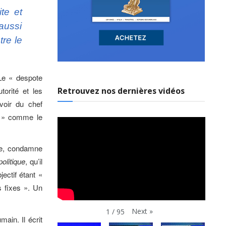
te et
aussi
tre le
Le « despote
orité et les
Retrouvez nos dernières vidéos
voir du chef
e » comme le
ste, condamne
olitique
, qu’il
ectif étant «
s fixes ». Un
Next
»
1
/
95
ain. Il écrit