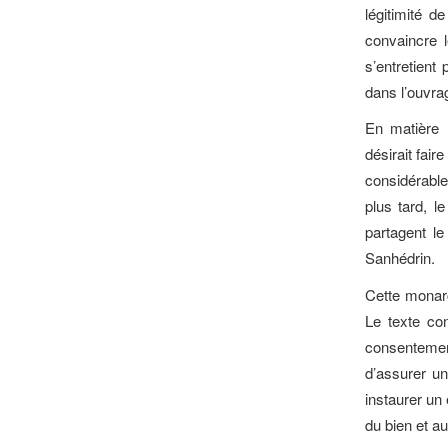
légitimité 
convaincre 
s’entretient
dans l’ouvr
En matière 
désirait fair
considérable
plus tard, l
partagent l
Sanhédrin.
Cette monar
Le texte con
consentement
d’assurer un 
instaurer un 
du bien et au