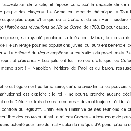
de l’acceptation de la cité, et repose donc sur la capacité de ce
le peuple des citoyens. La Corse est terre de rhétorique. « Tout
 presque plus aujourd’hui que de la Corse et de son Roi Théodore »
age
Histoire des révolutions de l’île de Corse
, de 1738. Et pour cause
religieuse, sa royauté proclame la tolérance. Mieux, le souverai
e de l’ile un refuge pour les populations juives, qui auraient bénéficié d
s ». La brièveté du règne empêcha la réalisation du projet, mais Pa
e reprit et proclama « Les juifs ont les mêmes droits que les Corse
e même sort ! » Napoléon, héritiers de Paoli et du baron, ressusc
chie est également parlementaire, car une
diète
limite les pouvoirs 
stitutionnel est explicite : le roi « ne pourra prendre aucune déc
 de la Diète » et trois de ses membres « devront toujours résider à l
contrôle du législatif. Enfin, elle a l’initiative de ses réunions ce q
équilibre des pouvoirs. Ainsi, le roi des Corses « a beaucoup de pouv
cune autorité pour faire du mal » selon le marquis d’Argens, proche de