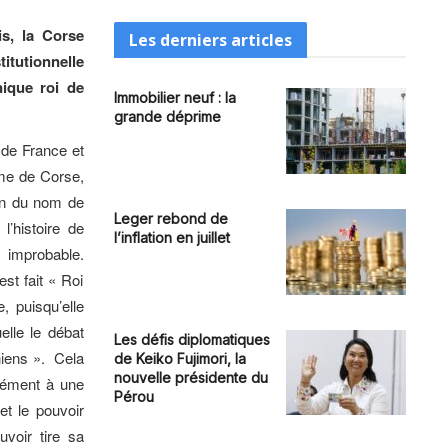
is, la Corse
Les derniers articles
tutionnelle
nique roi de
Immobilier neuf : la
grande déprime
i de France et
me de Corse,
en du nom de
Leger rebond de
l’histoire de
l’inflation en juillet
 improbable.
st fait « Roi
, puisqu’elle
elle le débat
Les défis diplomatiques
niens ». Cela
de Keiko Fujimori, la
nouvelle présidente du
mément à une
Pérou
et le pouvoir
uvoir tire sa