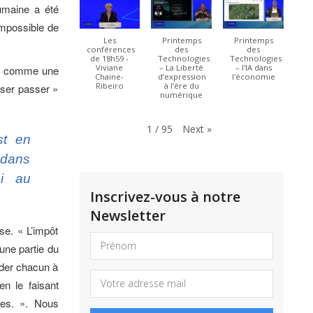
umaine a été
 impossible de
Les
Printemps
Printemps
conférences
des
des
de 18h59 -
Technologies
Technologies
Viviane
– La Liberté
– l'IA dans
ît comme une
Chaine-
d’expression
l'économie
Ribeiro
à l’ère du
isser passer »
numérique
Next
»
1
/
95
st en
 dans
si au
Inscrivez-vous à notre
Newsletter
se. « L’impôt
une partie du
aider chacun à
en le faisant
xes. ». Nous