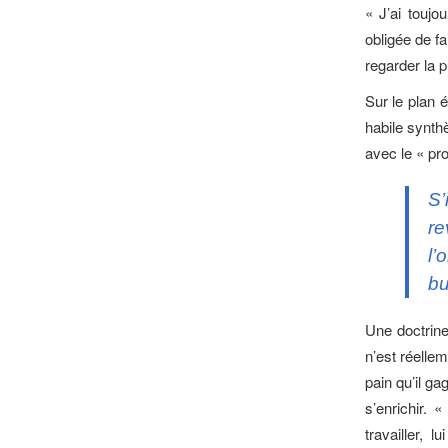
« J’ai touj
obligée de fa
regarder la 
Sur le plan
habile synthè
avec le « pr
S’
re
l’
bu
Une doctrine
n’est réelle
pain qu’il ga
s’enrichir. 
travailler,