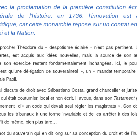
ec la proclamation de la première constitution écri
bérale de l’histoire, en 1736, l’innovation est 
ridique, car cette monarchie repose sur un contrat en
i et la Nation.
pprocher Théodore du « despotisme éclairé » n’est pas pertinent. 
certes, est acquis aux idées nouvelles, mais la source de son aut
e son exercice restent fondamentalement inchangées. Ici, le pou
 n’est qu’une délégation de souveraineté », un « mandat temporair
le Paoli.
i discute de droit avec Sébastiano Costa, grand chancelier et juri
t qui était coutumier, local et non écrit. Il avoue, dans son
Testament p
vènement d’« un code qui devait seul régler les magistrats ». Son obj
 tous les tribunaux à une forme invariable et de les arrêter à des loi
fit de même, bien plus tard…
ot du souverain qui en dit long sur sa conception du droit et de l’hum