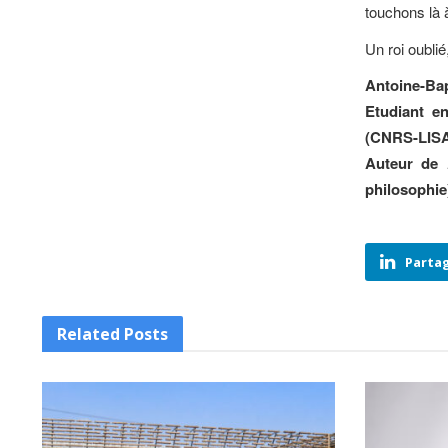
touchons là 
Un roi oubli
Antoine-Bapt
Etudiant e
(CNRS-LISA
Auteur de
philosophie
Partag
Related
Posts