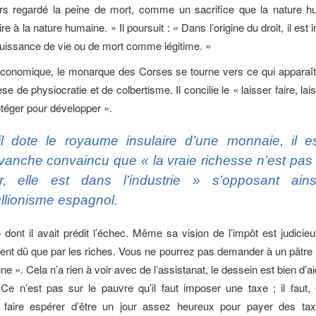
ours regardé la peine de mort, comme un sacrifice que la nature h
ire à la nature humaine. » Il poursuit : « Dans l’origine du droit, il est
puissance de vie ou de mort comme légitime. »
 économique, le monarque des Corses se tourne vers ce qui appara
se de physiocratie et de colbertisme. Il concilie le « laisser faire, la
otéger pour développer ».
il dote le royaume insulaire d’une monnaie, il e
vanche convaincu que « la vraie richesse n’est pas
or, elle est dans l’industrie » s’opposant ain
llionisme
espagnol.
 dont il avait prédit l’échec. Même sa vision de l’impôt est judicieu
ment dû que par les riches. Vous ne pourrez pas demander à un pâtre 
gne ». Cela n’a rien à voir avec de l’assistanat, le dessein est bien d’
« Ce n’est pas sur le pauvre qu’il faut imposer une taxe ; il faut, 
 lui faire espérer d’être un jour assez heureux pour payer des ta