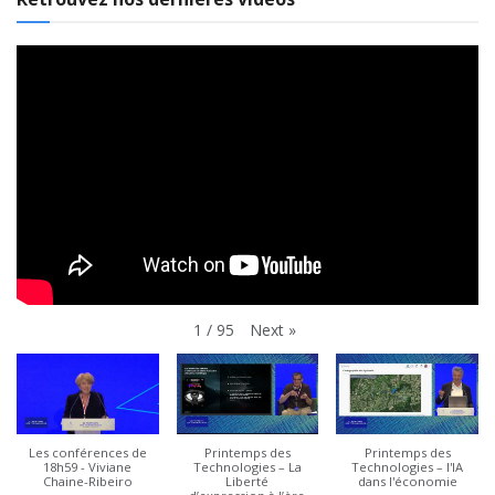
Next
»
1
/
95
Les conférences de
Printemps des
Printemps des
18h59 - Viviane
Technologies – La
Technologies – l'IA
Chaine-Ribeiro
Liberté
dans l'économie