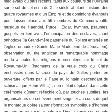
médiévaux ou plus récents, tapis aux couleurs de l’Ukraine
sur le sol de cet écrin du XIIIe siècle abritant l’histoire des
quatre royaumes et d’un Empire et de dominions évanouis
pour laisser place aux 56 membres du Commonwealth,
musique de Haendel, Purcell, Elgar, hymnes, psaumes,
gospels en lien avec l’émancipation des esclaves, chant
orthodoxe (la Grand-mère paternelle du Roi est enterrée en
l’église orthodoxe Sainte Marie Madeleine de Jérusalem),
observation du rite anglican et remarquable hommage
rendu à toutes les religions représentées sur le sol du
Royaume-Uni (fragments de la vraie croix du Christ
enchassés dans la croix du pays de Galles portée en
ouverture, offerts par le Pape au lointain descendant du
schismatique Henri VIII…) ; rien n’était déplacé dans cette
cérémonie dûment réfléchie où, par touches subtiles, les
organisateurs de cet événement singulier au cours duquel
le monarque opère sa transformation symbolique d’homme
profane en roi sacré appelé par Dieu à servir son peuple