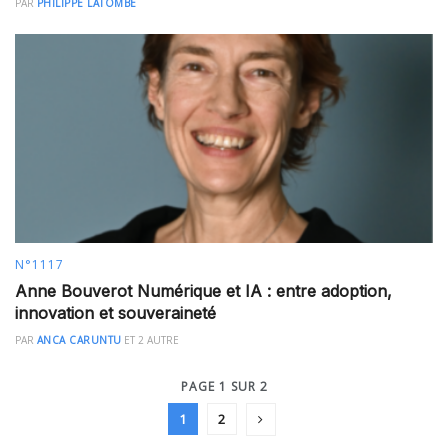
PAR
PHILIPPE LATOMBE
N°1117
Anne Bouverot Numérique et IA : entre adoption,
innovation et souveraineté
PAR
ANCA CARUNTU
ET
2 AUTRE
PAGE 1 SUR 2
1
2