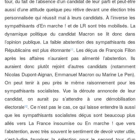
tour, du fait de l’absence d’un candidat de leur parti et peut-être
aussi d’une attitude quelque peu rétive devant une élection très
personnalisée qui réussit mal à leurs candidats. À l’inverse les
sympathisants d’En marche ! et de LR sont très mobilisés. La
dynamique politique du candidat Macron se lit donc dans
l’opinion publique. La faible abstention des sympathisants des
Républicains est plus étonnante
. Les déçus de François Fillon
11
après les affaires n’auraient pas alimenté l’abstention. Ils
auraient donc plutôt rejoint d’autres candidats (notamment
Nicolas Dupont-Aignan, Emmanuel Macron ou Marine Le Pen).
On peut tenir à peu près le même raisonnement pour les
sympathisants socialistes. Vue la déroute annoncée de leur
candidat, on aurait pu s’attendre à une démobilisation
électorale
. Ce n’est pas le cas, ce qui laisse entendre là aussi
12
que les sympathisants socialistes déçus sont beaucoup plus
allés vers La France insoumise ou En marche ! que vers
l’abstention, avec très souvent le sentiment de devoir voter utile,
c’est-à-dire favoriser la sélection pour le second tour d’un