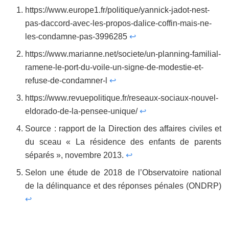
https://www.europe1.fr/politique/yannick-jadot-nest-
pas-daccord-avec-les-propos-dalice-coffin-mais-ne-
les-condamne-pas-3996285
↩
https://www.marianne.net/societe/un-planning-familial-
ramene-le-port-du-voile-un-signe-de-modestie-et-
refuse-de-condamner-l
↩
https://www.revuepolitique.fr/reseaux-sociaux-nouvel-
eldorado-de-la-pensee-unique/
↩
Source : rapport de la Direction des affaires civiles et
du sceau « La résidence des enfants de parents
séparés », novembre 2013.
↩
Selon une étude de 2018 de l’Observatoire national
de la délinquance et des réponses pénales (ONDRP)
↩