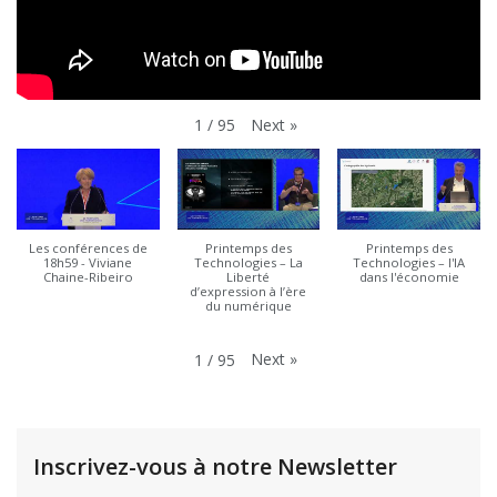
Next
»
1
/
95
Les conférences de
Printemps des
Printemps des
18h59 - Viviane
Technologies – La
Technologies – l'IA
Chaine-Ribeiro
Liberté
dans l'économie
d’expression à l’ère
du numérique
Next
»
1
/
95
Inscrivez-vous à notre Newsletter