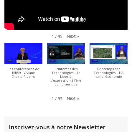
Next
»
1
/
95
Les conférences de
Printemps des
Printemps des
18h59 - Viviane
Technologies – La
Technologies – l'IA
Chaine-Ribeiro
Liberté
dans l'économie
d’expression à l’ère
du numérique
Next
»
1
/
95
Inscrivez-vous à notre Newsletter