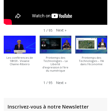
Next
»
1
/
95
Les conférences de
Printemps des
Printemps des
18h59 - Viviane
Technologies – La
Technologies – l'IA
Chaine-Ribeiro
Liberté
dans l'économie
d’expression à l’ère
du numérique
Next
»
1
/
95
Inscrivez-vous à notre Newsletter