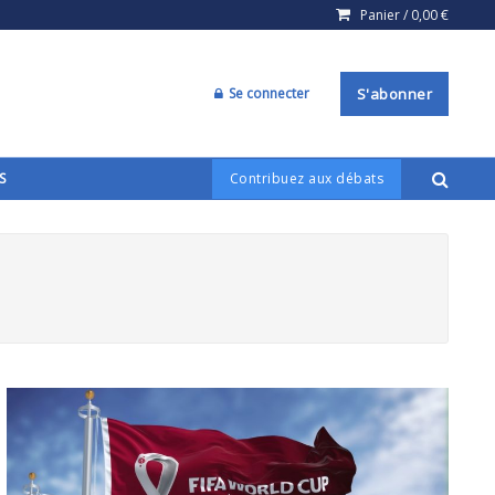
Panier /
0,00
€
Se connecter
S'abonner
S
Contribuez aux débats