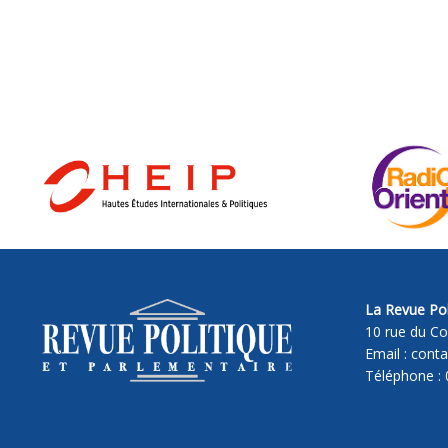
La Revue Pol
10 rue du Co
Email : cont
Téléphone : 