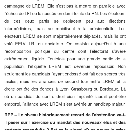
campagne de LREM. Elle n’est pas à mettre en parallèle avec
l’échec de LFI ou le succès en demi-teinte du RN. Les électeurs
de ces deux partis se déplacent peu aux élections
intermédiaires, mais se mobilisent à la présidentielle. Les
électeurs LREM se sont majoritairement déplacés, mais ils ont
voté EELV, LR, ou socialiste. On assiste aujourd’hui à une
recomposition politique du centre dont l’électorat s’avère
extrêmement liquide. Toutefois pour une grande partie de la
population, l’étiquette LREM est devenue repoussoir. Non
seulement les candidats l’ayant endossé ont fait des scores très
faibles, mais les alliances de second tour entre LREM et la
droite ont été des échecs à Lyon, Strasbourg ou Bordeaux. Là
où un candidat de centre droit bien implanté l’aurait peut-être
emporté, l’alliance avec LREM s’est avérée un handicap majeur.
RPP – Le niveau historiquement record de l’abstention va-t-
il peser sur l’exercice du mandat des nouveaux élus et des
sortants reconduits ? Est-ce le signal d’une nouvelle crise