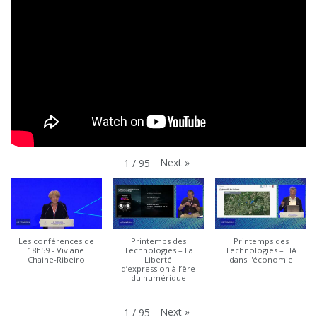
Next
»
1
/
95
Les conférences de
Printemps des
Printemps des
18h59 - Viviane
Technologies – La
Technologies – l'IA
Chaine-Ribeiro
Liberté
dans l'économie
d’expression à l’ère
du numérique
Next
»
1
/
95