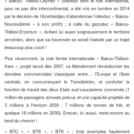
« Bakou- Tbilissi-Ceyhan » (oléoduc dont le rôle international,
pour ne pas dire intercontinental, a été mis en lumière en 2014
par la décision de l’Azerbaïdjan d’abandonner l’oléoduc « Bakou-
Novossibirsk » à son profit) ; à celle du gazoduc « Bakou-
Tbilissi-Erzerium », évitant lui aussi soigneusement le territoire
arménien, alors que sa traversée se serait traduite par un trajet
beaucoup plus court !
Plus récemment, la voie ferrée internationale « Bakou-Tbilissi-
Kars », projet lancé dès 2007, va littéralement révolutionner les
données commerciales classiques entre… l’Europe et l’Asie
centrale, en concurrençant le Transibérien, et conforter la
fonction de transit des deux Etats sud caucasiens concernés (1
million de passagers annuels prévus et une capacité projetée de
3 millions à l’horizon 2030 ; 7 millions de tonnes de frêt, et
quelque 18 millions en 2030). Erevan, ici aussi, reste encore au
bord du chemin !
« BTC », « BTE », « BTK » ; trois exemples hautement