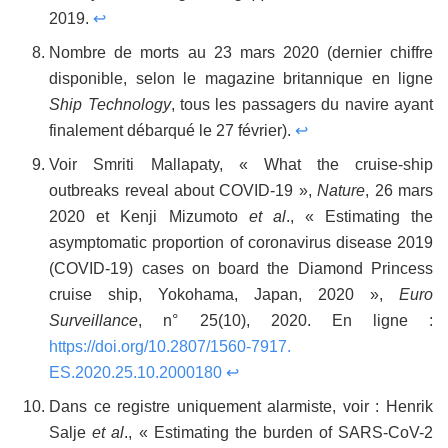
2019.
↩
Nombre de morts au 23 mars 2020 (dernier chiffre
disponible, selon le magazine britannique en ligne
Ship Technology
, tous les passagers du navire ayant
finalement débarqué le 27 février).
↩
Voir Smriti Mallapaty, « What the cruise-ship
outbreaks reveal about COVID-19 »,
Nature
, 26 mars
2020 et Kenji Mizumoto
et al
., « Estimating the
asymptomatic proportion of coronavirus disease 2019
(COVID-19) cases on board the Diamond Princess
cruise ship, Yokohama, Japan, 2020 »,
Euro
Surveillance
, n° 25(10), 2020. En ligne :
https://doi.org/10.2807/1560-7917.
ES.2020.25.10.2000180
↩
Dans ce registre uniquement alarmiste, voir : Henrik
Salje
et al
., « Estimating the burden of SARS-CoV-2