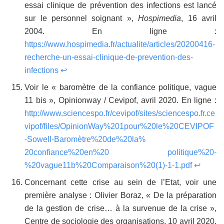
essai clinique de prévention des infections est lancé
sur le personnel soignant »,
Hospimedia
, 16 avril
2004. En ligne :
https://www.hospimedia.fr/actualite/articles/20200416-
recherche-un-essai-clinique-de-prevention-des-
infections
↩
Voir le « baromètre de la confiance politique, vague
11 bis », Opinionway / Cevipof, avril 2020. En ligne :
http://www.sciencespo.fr/cevipof/sites/sciencespo.fr.ce
vipof/files/OpinionWay%201pour%20le%20CEVIPOF
-Sowell-Baromètre%20de%20la%
20confiance%20en%20 politique%20-
%20vague11b%20Comparaison%20(1)-1-1.pdf
↩
Concernant cette crise au sein de l’Etat, voir une
première analyse : Olivier Boraz, « De la préparation
de la gestion de crise… à la survenue de la crise »,
Centre de sociologie des organisations, 10 avril 2020.