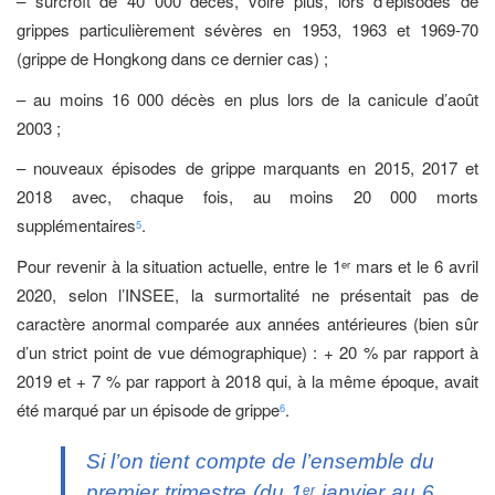
– surcroît de 40 000 décès, voire plus, lors d’épisodes de
grippes particulièrement sévères en 1953, 1963 et 1969-70
(grippe de Hongkong dans ce dernier cas) ;
– au moins 16 000 décès en plus lors de la canicule d’août
2003 ;
– nouveaux épisodes de grippe marquants en 2015, 2017 et
2018 avec, chaque fois, au moins 20 000 morts
supplémentaires
.
5
Pour revenir à la situation actuelle, entre le 1
mars et le 6 avril
er
2020, selon l’INSEE, la surmortalité ne présentait pas de
caractère anormal comparée aux années antérieures (bien sûr
d’un strict point de vue démographique) : + 20 % par rapport à
2019 et + 7 % par rapport à 2018 qui, à la même époque, avait
été marqué par un épisode de grippe
.
6
Si l’on tient compte de l’ensemble du
premier trimestre (du 1
janvier au 6
er