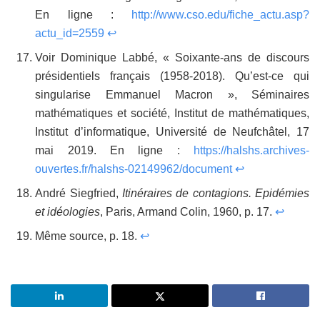
En ligne :
http://www.cso.edu/fiche_actu.asp?
actu_id=2559
↩
Voir Dominique Labbé, « Soixante-ans de discours
présidentiels français (1958-2018). Qu’est-ce qui
singularise Emmanuel Macron », Séminaires
mathématiques et société, Institut de mathématiques,
Institut d’informatique, Université de Neufchâtel, 17
mai 2019. En ligne :
https://halshs.archives-
ouvertes.fr/halshs-02149962/document
↩
André Siegfried,
Itinéraires de contagions. Epidémies
et idéologies
, Paris, Armand Colin, 1960, p. 17.
↩
Même source, p. 18.
↩