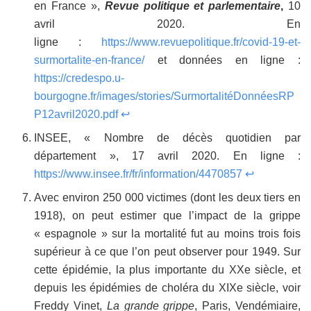
en France »,
Revue politique et parlementaire
,
10
avril 2020. En
ligne :
https://www.revuepolitique.fr/covid-19-et-
surmortalite-en-france/
et données en ligne :
https://credespo.u-
bourgogne.fr/images/stories/SurmortalitéDonnéesRP
P12avril2020.pdf
↩
INSEE, « Nombre de décès quotidien par
département », 17 avril 2020. En ligne :
https://www.insee.fr/fr/information/4470857
↩
Avec environ 250 000 victimes (dont les deux tiers en
1918), on peut estimer que l’impact de la grippe
« espagnole » sur la mortalité fut au moins trois fois
supérieur à ce que l’on peut observer pour 1949. Sur
cette épidémie, la plus importante du XXe siècle, et
depuis les épidémies de choléra du XIXe siècle, voir
Freddy Vinet,
La grande grippe
, Paris, Vendémiaire,