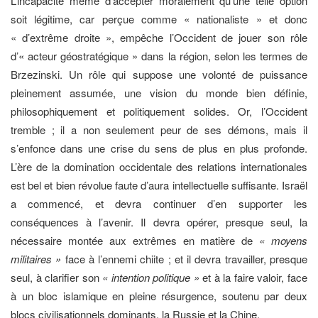
L’incapacité même d’accepter moralement qu’une telle option
soit légitime, car perçue comme « nationaliste » et donc
« d’extrême droite », empêche l’Occident de jouer son rôle
d’« acteur géostratégique » dans la région, selon les termes de
Brzezinski. Un rôle qui suppose une volonté de puissance
pleinement assumée, une vision du monde bien définie,
philosophiquement et politiquement solides. Or, l’Occident
tremble ; il a non seulement peur de ses démons, mais il
s’enfonce dans une crise du sens de plus en plus profonde.
L’ère de la domination occidentale des relations internationales
est bel et bien révolue faute d’aura intellectuelle suffisante. Israël
a commencé, et devra continuer d’en supporter les
conséquences à l’avenir. Il devra opérer, presque seul, la
nécessaire montée aux extrêmes en matière de
« moyens
militaires »
face à l’ennemi chiite ; et il devra travailler, presque
seul, à clarifier son
« intention politique »
et à la faire valoir, face
à un bloc islamique en pleine résurgence, soutenu par deux
blocs civilisationnels dominants, la Russie et la Chine.