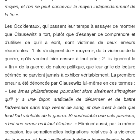
moyen, et l’on ne peut concevoir le moyen indépendamment de
la fin »
.
Les Occidentaux, qui passent leur temps à essayer de montrer
que Clausewitz a tort, plutôt que d’essayer de comprendre et
d’utiliser ce qu’il a écrit, sont victimes de deux erreurs
récurrentes : 1. ils s’indignent du « moyen », de la violence de la
guerre, qu’ils veulent faire cesser à tout prix ; 2. ils ignorent la
« fin » de la guerre, de nature politique, que leur grille de lecture
périmée ne parvient jamais à exhiber véritablement. La première
erreur a été dénoncée par Clausewitz lui-même en ces termes :
«
Les âmes philanthropes pourraient alors aisément s’imaginer
qu’il y a une façon artificielle de désarmer et de battre
l’adversaire sans trop verser de sang, et que c’est à cela que
tend l’art véritable de la guerre. Si souhaitable que cela paraisse,
c’est une erreur qu’il faut éliminer.
» Eliminer aussi, par la même
occasion, les sempiternelles indignations relatives à la violence
de la guerre, et leur justification juridique internationale fautive.