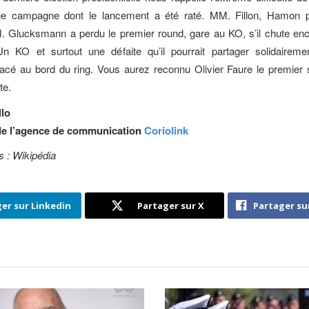
e campagne dont le lancement a été raté. MM. Fillon, Hamon p
. Glucksmann a perdu le premier round, gare au KO, s’il chute en
n KO et surtout une défaite qu’il pourrait partager solidairem
lacé au bord du ring. Vous aurez reconnu Olivier Faure le premier 
te.
llo
de l’agence de communication
Coriolink
s : Wikipédia
er sur Linkedin
Partager sur X
Partager su