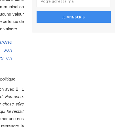
communication
 aucune valeur
’excellence de
e vaincre.
arène
r son
es en
olitique !
ison avec BHL
rt. Personne,
le chose sûre
i lui restait
e car une des
e reprendre la