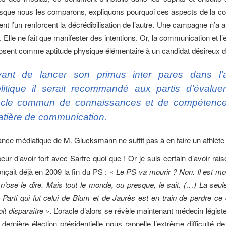
uisque nous les comparons, expliquons pourquoi ces aspects de la 
ent l’un renforcent la décrédibilisation de l’autre. Une campagne n’a
 Elle ne fait que manifester des intentions. Or, la communication et l
mposent comme aptitude physique élémentaire à un candidat désireux d
vant de lancer son
primus inter pares
dans l’
litique il serait recommandé aux partis d’évalue
cle commun de connaissances et de compétenc
tière de communication.
ance médiatique de M. Glucksmann ne suffit pas à en faire un athlète p
peur d’avoir tort avec Sartre quoi que ! Or je suis certain d’avoir ra
onçait déjà en 2009 la fin du PS : «
Le PS va mourir ? Non. Il est mo
n’ose le dire. Mais tout le monde, ou presque, le sait. (…) La seu
 Parti qui fut celui de Blum et de Jaurès est en train de perdre ce qu
it disparaître »
. L’oracle d’alors se révèle maintenant médecin légist
dernière élection présidentielle nous rappelle l’extrême difficulté d