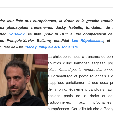
re leur liste aux européennes, la droite et la gauche traditi
ux philosophes trentenaires. Jacky Isabello, fondateur de 
tion
Coriolink
, se livre, pour la RPP, à une comparaison de 
e François-Xavier Bellamy, candidat
Les Républicains
, et
 tête de liste
Place publique-Parti socialiste
.
La philosophie nous a transmis de bel
sources d’une immense sagesse pop
talent n’attend pas le nombre des anné
au dramaturge et poète rouennais Pier
s’applique parfaitement à ces deux pr
de la philo, également candidats, au
anciens partis de la droite et d
traditionnelles, aux prochaines
européennes. Corneille fait dire à Rodr