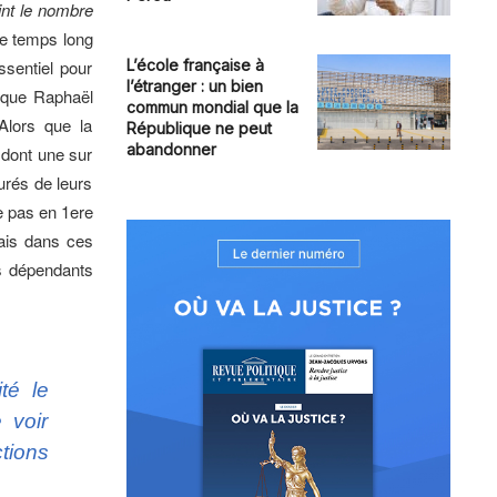
int le nombre
 de temps long
ssentiel pour
L’école française à
l’étranger : un bien
er que Raphaël
commun mondial que la
Alors que la
République ne peut
abandonner
 dont une sur
urés de leurs
e pas en 1ere
çais dans ces
s dépendants
té le
 voir
tions