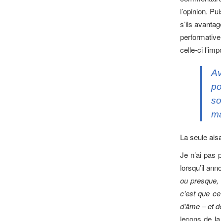
l’opinion. P
s’ils avantag
performative.
celle-ci l’i
A
po
so
ma
La seule ais
Je n’ai pas 
lorsqu’il ann
ou presque, 
c’est que ce
d’âme – et do
leçons de la 