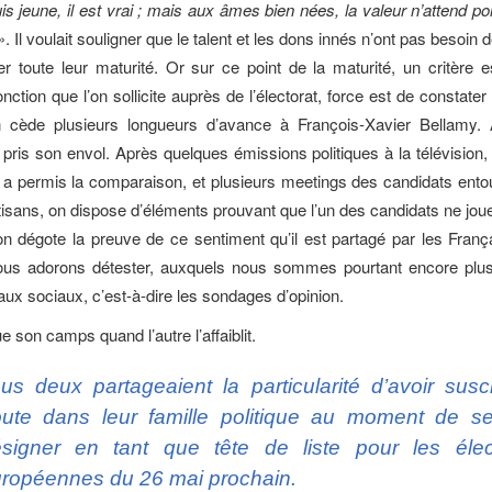
is jeune, il est vrai ; mais aux âmes bien nées, la valeur n’attend po
». Il voulait souligner que le talent et les dons innés n’ont pas besoin
r toute leur maturité. Or sur ce point de la maturité, un critère e
onction que l’on sollicite auprès de l’électorat, force est de constat
cède plusieurs longueurs d’avance à François-Xavier Bellamy. 
ris son envol. Après quelques émissions politiques à la télévision,
 a permis la comparaison, et plusieurs meetings des candidats ento
tisans, on dispose d’éléments prouvant que l’un des candidats ne jou
 on dégote la preuve de ce sentiment qu’il est partagé par les Fran
nous adorons détester, auxquels nous sommes pourtant encore plu
aux sociaux, c’est-à-dire les sondages d’opinion.
e son camps quand l’autre l’affaiblit.
us deux partageaient la particularité d’avoir susci
ute dans leur famille politique au moment de se
signer en tant que tête de liste pour les élec
ropéennes du 26 mai prochain.