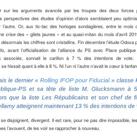
r sur les arguments avancés par les troupes des deux forces p
s perspectives des études d’opinion d’alors semblaient peu optimis
l’autre. Or, aux tic-tac des horloges sondagières, entre le mois
ne crise des « gilets jaunes » et au quasi-mitan du mois d’avril 20
t désormais les chiffres sont cristallins. Fin décembre l’étude Odoxa
fo, avant l’officialisation de l’alliance du PS avec Place publiqu
associés, sonnait le carillon à 7 % des intentions de vote. 
se hissait quant à elle à 8 %. Ni l’un ni l’autre n’avait le cœur à fanfar
is le dernier «
Rolling IFOP pour Fiducial
» classe 
blique-PS et sa tête de liste M. Glucksmann à 
ors que la liste Les Républicains et son chef de fi
llamy atteignent maintenant 13 % des intentions de 
e disjoignent, divergent. Il est rare, pour ne pas dire impossible, le
ues l’avouent, de les voir se rapprocher à nouveau.