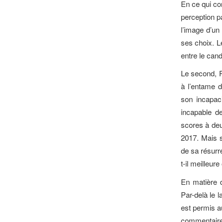
En ce qui con
perception pa
l’image d’un
ses choix. Le
entre le cand
Le second, R
à l’entame 
son incapaci
incapable de
scores à deux
2017. Mais s
de sa résurre
t-il meilleu
En matière d
Par-delà le 
est permis au
commentaires