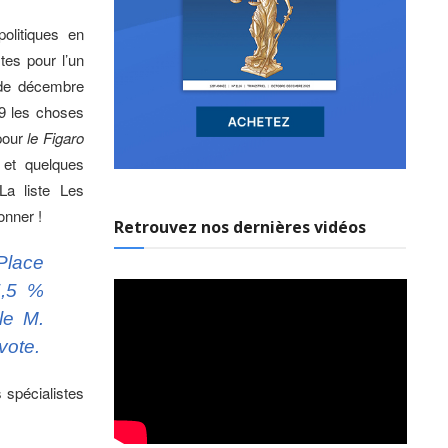
olitiques en
tes pour l’un
 de décembre
19 les choses
 pour
le Figaro
e et quelques
La liste Les
onner !
Retrouvez nos dernières vidéos
Place
5,5 %
le M.
vote.
s spécialistes