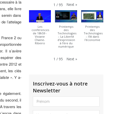
écessaire à la
Next
»
1
/
95
ns, elle livre
t serein dans
 de l’attelage
Les
Printemps
Printemps
conférences
des
des
de 18h59 -
Technologies
Technologies
Viviane
– La Liberté
– l'IA dans
r France 2 ou
Chaine-
d’expression
l'économie
Ribeiro
à l’ère du
roportionnée
numérique
r. Il s’avère
e espérer des
Next
»
1
/
95
 entre 2012 et
ent, les clés
aliste »
. Y a-
Inscrivez-vous à notre
Newsletter
me également.
du second, il
 A travers les
 s’ancre dans