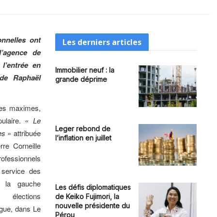
onnelles ont
Les derniers articles
l’agence de
l’entrée en
Immobilier neuf : la
 de Raphaël
grande déprime
les maximes,
ulaire.
« Le
Leger rebond de
es
» attribuée
l’inflation en juillet
re Corneille
ofessionnels
 service des
e la gauche
Les défis diplomatiques
 élections
de Keiko Fujimori, la
nouvelle présidente du
igue, dans Le
Pérou