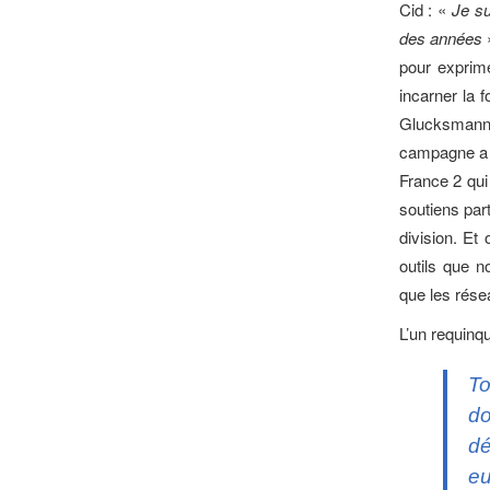
Cid : «
Je su
des années
pour exprime
incarner la f
Glucksmann 
campagne a p
France 2 qui
soutiens par
division. Et
outils que 
que les rése
L’un requinqu
To
do
dé
eu