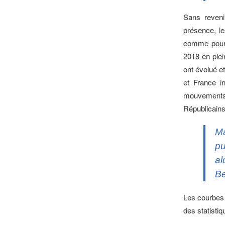
Sans reveni
présence, le
comme pour 
2018 en plei
ont évolué e
et France in
mouvements 
Républicains 
Ma
pu
al
Be
Les courbes s
des statistiq