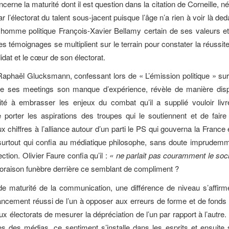
cerne la maturité dont il est question dans la citation de Corneille, n
r l’électorat du talent sous-jacent puisque l’âge n’a rien à voir là deda
 homme politique François-Xavier Bellamy certain de ses valeurs e
s témoignages se multiplient sur le terrain pour constater la réussite
idat et le cœur de son électorat.
aphaël Glucksmann, confessant lors de « L’émission politique » su
de ses meetings son manque d’expérience, révèle de manière disp
té à embrasser les enjeux du combat qu’il a supplié vouloir livre
 porter les aspirations des troupes qui le soutiennent et de fair
 chiffres à l’alliance autour d’un parti le PS qui gouverna la France
urtout qui confia au médiatique philosophe, sans doute imprudemm
ction. Olivier Faure confia qu’il :
« ne parlait pas couramment le soci
re oraison funèbre derrière ce semblant de compliment ?
e maturité de la communication, une différence de niveau s’affir
lancement réussi de l’un à opposer aux erreurs de forme et de fonds 
x électorats de mesurer la dépréciation de l’un par rapport à l’autre.
 des médias, ce sentiment s’installe dans les esprits et ensuite