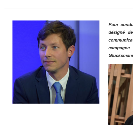
Pour condui
désigné de
communica
campagne d
Glucksmann,