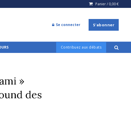
Panier /
0,00
€
Se connecter
S'abonner
COURS
Contribuez aux débats
’ami »
ound des