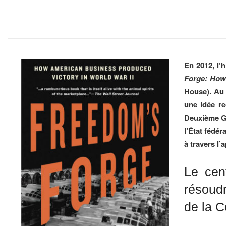
En 2012, l’
Forge: How
House). Au 
une idée re
Deuxième Gu
l’État fédér
à travers l’
Le cent
résoudr
de la C