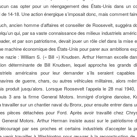
aucun cas opter pour un réengagement des États-Unis dans un con
de 14-18. Une action énergique s’imposait donc, mais comment fair
ch, ancien homme d’affaires et conseiller de Roosevelt, suggéra do
elqu’un qui, par sa vaste connaissance des milieux industriels améric
leader, et par son patriotisme, devait jouer un rôle clef dans la mise
ue machine économique des États-Unis pour parer aux ambitions ex
ne nazie : William S. (« Bill ») Knudsen. Arthur Herman excelle dan
ction déterminante de Bill Knudsen, lequel approcha les grands d
ustriels américains pour leur demander s’ils seraient capables
avires de guerre, chars, ou autres véhicules militaires, alors mêm
is produit jusqu’alors. Lorsque Roosevelt l’appela le 28 mai 1940,
epuis 3 ans la firme General Motors. Immigré d’origine danoise, K
ravailler sur un chantier naval du Bronx, pour ensuite entrer dans u
es pièces détachées pour Ford. Après avoir travaillé chez Chrysl
e General Motors. Arthur Herman insiste aussi sur le patriotisme 
 découragé par ses proches et certains industriels d’accepter la p
 venir travailler à Washington pour œuvrer à la reconstruction de