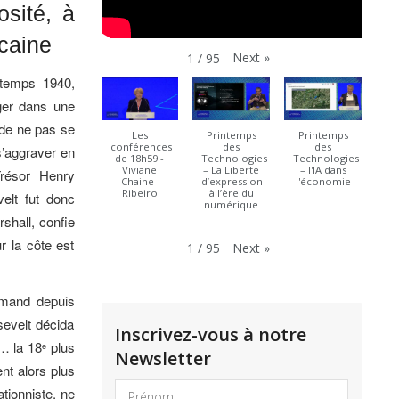
osité, à
icaine
Next
»
1
/
95
ntemps 1940,
ger dans une
 de ne pas se
Les
Printemps
Printemps
conférences
des
des
s’aggraver en
de 18h59 -
Technologies
Technologies
Viviane
– La Liberté
– l'IA dans
Trésor Henry
Chaine-
d’expression
l'économie
Ribeiro
à l’ère du
elt fut donc
numérique
shall, confie
r la côte est
Next
»
1
/
95
emand depuis
sevelt décida
Inscrivez-vous à notre
s… la 18
plus
e
Newsletter
nt alors plus
tionniste, ne