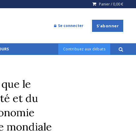
Panier /
0,00
€
Se connecter
S'abonner
COURS
Contribuez aux débats
 que le
ité et du
conomie
e mondiale