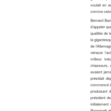
voulait en 
comme celui 
Bernard Baru
d’appeler qu
qualités de 
la gigantesq
de l’Allemag
retracer l’a
milieux ind
chasseurs, n
avaient jama
présidait d
commencé à t
produisant d
président d
initialement
Roosevelt de