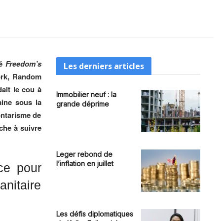
lé
Freedom’s
Les derniers articles
rk, Random
ait le cou à
Immobilier neuf : la
aine sous la
grande déprime
ontarisme de
rche à suivre
Leger rebond de
l’inflation en juillet
ace pour
anitaire
Les défis diplomatiques