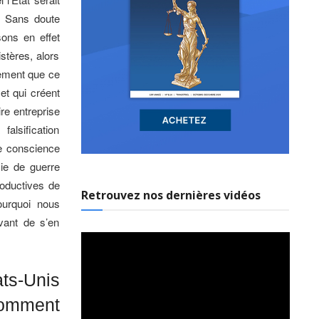
e. Sans doute
sons en effet
stères, alors
ement que ce
et qui créent
ire entreprise
alsification
re conscience
mie de guerre
roductives de
Retrouvez nos dernières vidéos
ourquoi nous
avant de s’en
ts-Unis
omment