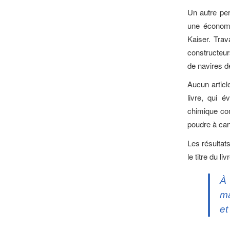
Un autre per
une économi
Kaiser. Trav
constructeurs
de navires d
Aucun artic
livre, qui é
chimique co
poudre à ca
Les résultats
le titre du l
À 
ma
et