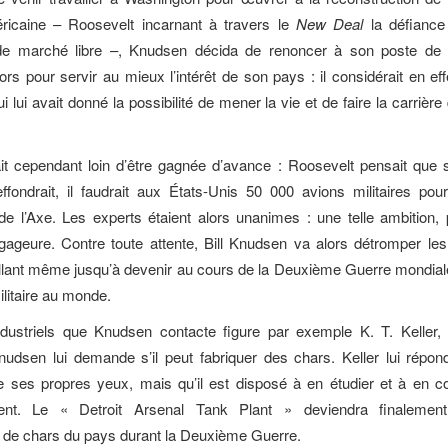
éricaine – Roosevelt incarnant à travers le
New Deal
la défiance 
de marché libre –, Knudsen décida de renoncer à son poste de 
rs pour servir au mieux l’intérêt de son pays : il considérait en effe
i lui avait donné la possibilité de mener la vie et de faire la carrière 
ait cependant loin d’être gagnée d’avance : Roosevelt pensait que 
ffondrait, il faudrait aux États-Unis 50 000 avions militaires pou
e l’Axe. Les experts étaient alors unanimes : une telle ambition, p
 gageure. Contre toute attente, Bill Knudsen va alors détromper les
llant même jusqu’à devenir au cours de la Deuxième Guerre mondial
litaire au monde.
ndustriels que Knudsen contacte figure par exemple K. T. Keller, 
nudsen lui demande s’il peut fabriquer des chars. Keller lui répond
e ses propres yeux, mais qu’il est disposé à en étudier et à en c
ment. Le « Detroit Arsenal Tank Plant » deviendra finalement
 de chars du pays durant la Deuxième Guerre.