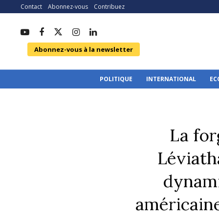
Contact
Abonnez-vous
Contribuez
Abonnez-vous à la newsletter
POLITIQUE
INTERNATIONAL
EC
La for
Léviatha
dynami
américain