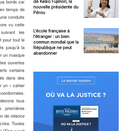
tous bords car
de Keiko Fujimori, la
nouvelle présidente du
r en temps de
Pérou
, une conduite
ore vu cette
L’école française à
suivant les
l’étranger : un bien
 pour tout le
commun mondial que la
s jusqu’à la
République ne peut
abandonner
ter un masque
tées ouvertes
erts certains
tés dans des
r un « cahier
 coordonnées.
 devons tous
s premières
an de relance
 crise. Toutes
l’État serait