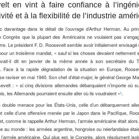
lt en vint à faire confiance à l’ingéni
ivité et à la flexibilité de l’industrie amér
c davantage dans le détail de l’ouvrage d’Arthur Herman. Au pri
le Congrès que la plupart des Américains ne voulaient pas s’enga
rre. Le président F. D. Roosevelt semble avoir initialement envisagé
pour un troisième mandat, « sauf si les choses devaient nettement 
vait-il dit en janvier de la même année à son secrétaire du 
. Face à la rapide dégradation de la situation en Europe, Roosev
 se raviser en mai 1940. Son chef d’état-major, le général George Mar
evelt : « si cinq divisions allemandes débarquaient n’importe où su
s, les Allemands pourraient ensuite aller où ils voudraient »
.
2
e double menace pour les États-Unis, celle d’un débarquement all
, et celle d’une offensive menée par le Japon dans le Pacifique, Roo
ffet, comme le rappelle Arthur Herman, l’armée américaine était alor
 au monde : les armées argentine, hongroise ou néerlandaise étaie
l’armée américaine. Qui plus est, le Congrès, alors résolument isola