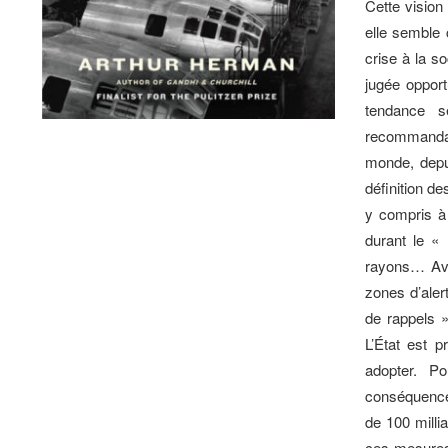
Cette vision 
elle semble 
crise à la so
jugée oppor
tendance s
recommandati
monde, depu
définition d
y compris à 
durant le « 
rayons… Ava
zones d’aler
de rappels »
L’État est 
adopter. P
conséquences
de 100 millia
ces mesures 