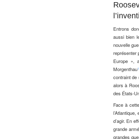
Rooseve
l’invent
Entrons don
aussi bien 
nouvelle gue
représenter 
Europe », a
Morgenthau
1
contraint de
alors à Roos
des États-Uni
Face à cett
l’Atlantique
d’agir. En e
grande armée
grandes que 