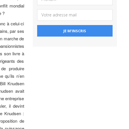
flit mondial
e ?
nc à celui-ci
ains, par ses
 en marche de
pansionnistes
s son livre à
irigeants des
 de produire
e qu’ils n’en
 Bill Knudsen
nudsen avait
ne entreprise
er, il devint
de Knudsen :
roposition de
 la puissance