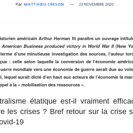
Par
MATTHIEU CRESON
23 NOVEMBRE 2020
historien américain Arthur Herman fit paraître un ouvrage intitu
 American Business produced victory in World War II
(New Yo
terme d’une minutieuse investigation des sources, l’auteur tord
çue : celle selon laquelle la conversion de l’économie améric
erre mondiale vers une économie de guerre serait due au vol
al, lequel aurait dicté d’en haut aux acteurs de l’économie la ma
appel à la « mobilisation des ressources ».
ralisme étatique est-il vraiment effic
e les crises ? Bref retour sur la crise s
ovid-19