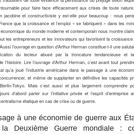
ontournable pour faire face efficacement aux crises de toute natur
ion jacobine et constructiviste y est-elle pour beaucoup : nous pen
France que la croissance et l’emploi « se fabriquent » dans les mini
ire économique du monde moderne et contemporain nous montre clair
out les entrepreneurs et les innovateurs qui favorisent la croissance 
Aussi l’ouvrage en question d’Arthur Herman constitue-t-il une saluta
ication du lecteur abusé par la troncature tendancieuse et la f
de l’histoire. Lire l’ouvrage d’Arthur Herman, c’est avant tout prend
tal qu’a joué l’industrie américaine dans le passage à une écono
oncurrencer, et même de supplanter en définitive les capacités p
Berlin-Tokyo. Mais c’est aussi et plus largement comprendre p
jours d’abord parier sur l’initiative privée et l’esprit d’entreprise 
centralisme étatique en cas de crise ou de guerre.
sage à une économie de guerre aux Éta
t la Deuxième Guerre mondiale : c