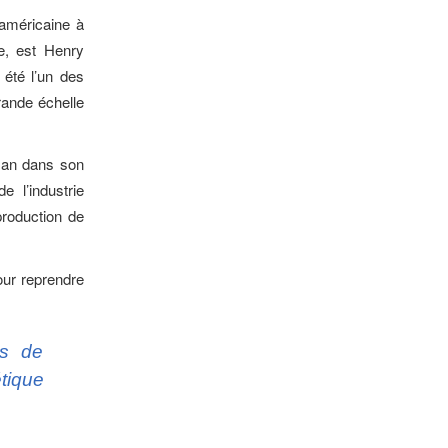
 américaine à
e, est Henry
 été l’un des
grande échelle
man dans son
e l’industrie
roduction de
pour reprendre
us de
étique