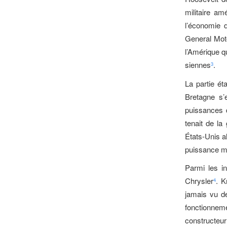
militaire am
l’économie 
General Moto
l’Amérique qu
siennes
.
3
La partie ét
Bretagne s’e
puissances d
tenait de la
États-Unis a
puissance mi
Parmi les i
Chrysler
. K
4
jamais vu d
fonctionne
constructeur