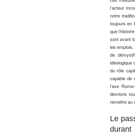
l’acteur inc
notre tradit
toujours en 
que l’histo
sont avant t
les emplois. 
de démystif
idéologique 
du rôle capi
capable de c
l’axe Rome-
devrions tou
remettre au 
Le pas
duran