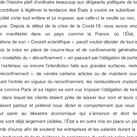
de l’histoire plaît d’ordinaire beaucoup aux dirigeants politiques de 
contribuer à légitimer la tendance des États à vouloir se substitue
ciété civile tout entière et lui imposer, que celle-ci le veuille ou non
tune. Depuis le début de la crise de la Covid-19, nous avons enc
e manifester dans un pays comme la France, où l’État, 
ons de son « Conseil scientifique », paraît vouloir décider de tout et
is la mise en place de couvre-feux et de confinements généralisé
es modalités du « déconfinement », en passant par l’obligation de por
l’extérieur, ou encore l’interdiction faite aux grandes surfaces, res
reconfinement », de vendre certains articles ou de maintenir ouv
nt l’entrée en vigueur du reconfinement, les restaurateurs implan
te comme Paris et sa région se sont vus imposer l’obligation de teni
 dans lequel les clients étaient priés de laisser leur nom et leurs
présent partout et prétend nous dicter le comportement que nous
our parer au désastre économique qui s’annonce et dont le
 sont déjà largement visibles, l’État a en outre mis en place un pl
rds d’euros afin de soutenir les entreprises et les salariés durant la
traduisent de toute évidence la persistance du préjugé selon lequel 