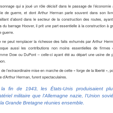
sonnage qui a joué un rôle décisif dans le passage de l’économie
e de guerre, et dont Arthur Herman parle souvent dans son livr
aillant d’abord dans le secteur de la construction des routes, ayant
 du barrage Hoover, il prit une part essentielle à la construction à 
e guerre.
le ne peut remplacer la richesse des faits exhumés par Arthur Her
voque aussi les contributions non moins essentielles de firmes d
mme Dow ou DuPont – celle-ci ayant été au départ une usine de p
non.
 de l’extraordinaire mise en marche de cette « forge de la liberté », 
ivre d’Arthur Herman, furent spectaculaires.
la fin de 1943, les États-Unis produisaient pl
tériel militaire que l’Allemagne nazie, l’Union sovi
 la Grande Bretagne réunies ensemble.