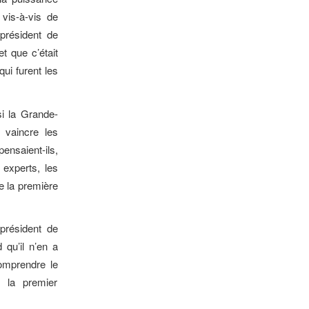
vis-à-vis de
président de
t que c’était
qui furent les
si la Grande-
r vaincre les
ensaient-ils,
 experts, les
e la première
président de
 qu’il n’en a
omprendre le
 la premier