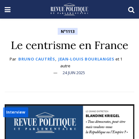
N°1113
Le centrisme en France
Par
BRUNO CAUTRÈS
,
JEAN-LOUIS BOURLANGES
et
1
autre
24 JUIN 2025
Interview