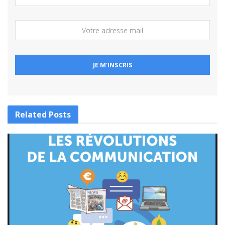
Related
Posts