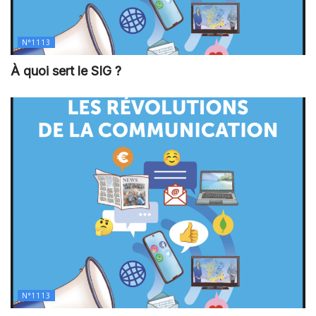
N°1113
À quoi sert le SIG ?
N°1113