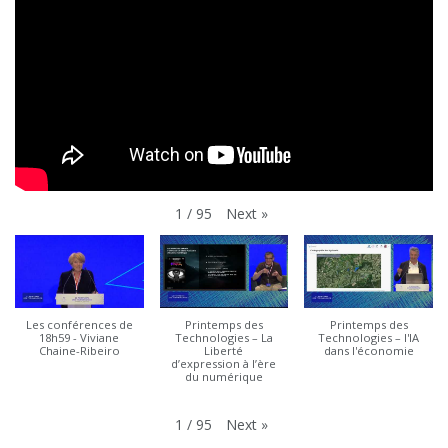
Next
»
1
/
95
Les conférences de
Printemps des
Printemps des
18h59 - Viviane
Technologies – La
Technologies – l'IA
Chaine-Ribeiro
Liberté
dans l'économie
d’expression à l’ère
du numérique
Next
»
1
/
95