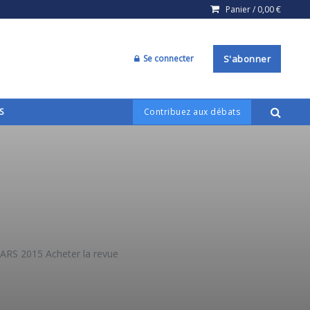
Panier /
0,00
€
Se connecter
S'abonner
S
Contribuez aux débats
S 2015 Acheter la revue