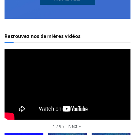
Retrouvez nos dernières vidéos
Next
»
1
/
95