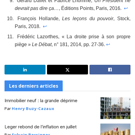
Gérard Davet et Fabrice Lhomme,
Un Président ne
devrait pas dire ça…
, Éditions Points, Paris, 2016.
↩
François Hollande,
Les leçons du pouvoir
, Stock,
Paris, 2018.
↩
Frédéric Lazorthes, « La droite prise à son propre
piège »
Le Débat
, n° 181, 2014, pp. 27-36.
↩
Les derniers articles
Immobilier neuf : la grande déprime
Par
Henry Buzy-Cazaux
Leger rebond de l’inflation en juillet
Par
Sylvain Bersinger