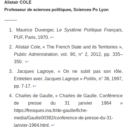
Alistair COLE
Professeur de sciences politiques, Sciences Po Lyon
———
Maurice Duverger,
Le Système Politique Français
,
PUF, Paris, 1970.
↩
Alistair Cole, « The French State and its Territories »,
Public Administration
, vol. 90, n° 2, 2012, pp. 335–
350.
↩
Jacques Lagroye, « On ne subit pas son rôle.
Entretien avec Jacques Lagroye »
Politix
, n° 38, 1997,
pp. 7-17.
↩
Charles de Gaulle, « Charles de Gaulle. Conférence
de presse du 31 janvier 1964 »
https://fresques.ina.fr/de-gaulle/fiche-
media/Gaulle00382/conference-de-presse-du-31-
janvier-1964.html.
↩