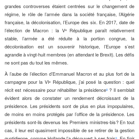
grandes controverses étaient centrées sur le changement de
régime, le rôle de l’armée dans la société française, l’Algérie
française, la décolonisation, l’Europe des six. En 2017, date de
l’élection de Macron : la V
République paraît relativement
e
stable, l’armée a été réduite à la portion congrue, la
décolonisation est un souvenir historique, l’Europe s’est
agrandie à vingt-huit membres (en attendant le Brexit). Les défis
ne sont pas du tout les mêmes.
À l’aube de l’élection d’Emmanuel Macron et au plus fort de la
campagne pour la VI
République, j’ai posé la question : quel
e
récit est nécessaire pour réhabiliter la présidence
? Il semblait
8
évident alors de constater un rendement décroissant de la
présidence. Les présidents sont de plus en plus impopulaires,
de moins en moins protégés par l’office de la présidence. Les
présidents sont-ils devenus les Premiers ministres-bis ? En tout
cas, il leur est quasiment impossible de se retirer de la gestion
quotidienne, comme Hollande l’a découvert à ses frais
. En finir
9