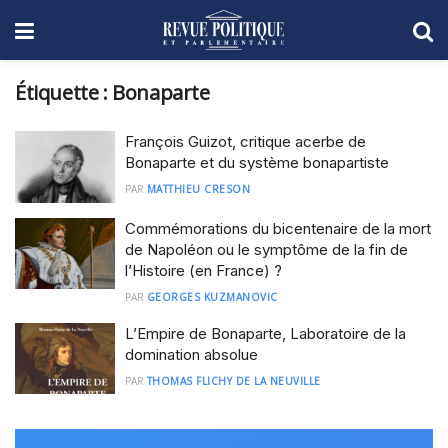
Étiquette :
Bonaparte
François Guizot, critique acerbe de
Bonaparte et du système bonapartiste
PAR
MATTHIEU CRESON
Commémorations du bicentenaire de la mort
de Napoléon ou le symptôme de la fin de
l’Histoire (en France) ?
PAR
GEORGES KUZMANOVIC
L’Empire de Bonaparte, Laboratoire de la
domination absolue
PAR
THOMAS FLICHY DE LA NEUVILLE