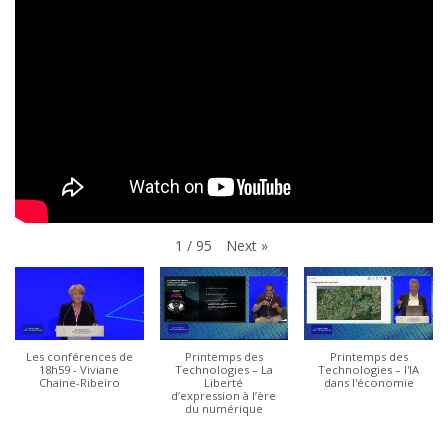
Next
»
1
/
95
Les conférences de
Printemps des
Printemps des
18h59 - Viviane
Technologies – La
Technologies – l'IA
Chaine-Ribeiro
Liberté
dans l'économie
d’expression à l’ère
du numérique