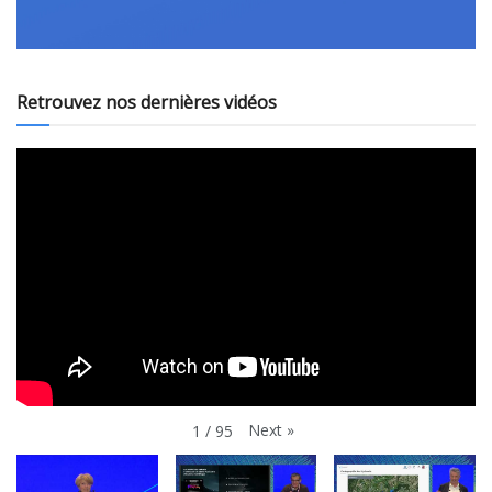
Retrouvez nos dernières vidéos
Next
»
1
/
95