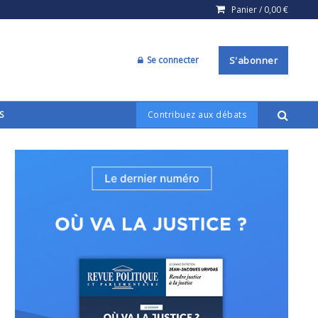
Panier /
0,00
€
Se connecter
S'abonner
S
Contribuez aux débats