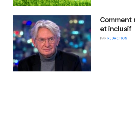
Comment ré
et inclusif
PAR
REDACTION