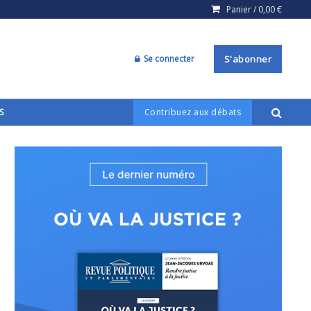
Panier /
0,00
€
Se connecter
S'abonner
S
Contribuez aux débats