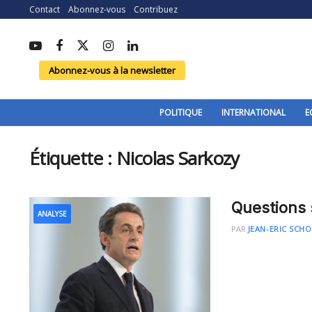
Contact
Abonnez-vous
Contribuez
Abonnez-vous à la newsletter
POLITIQUE
INTERNATIONAL
E
Étiquette :
Nicolas Sarkozy
Questions 
ANALYSE
PAR
JEAN-ERIC SCH