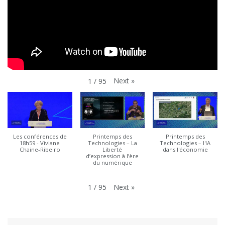
Next
»
1
/
95
Les conférences de
Printemps des
Printemps des
18h59 - Viviane
Technologies – La
Technologies – l'IA
Chaine-Ribeiro
Liberté
dans l'économie
d’expression à l’ère
du numérique
Next
»
1
/
95