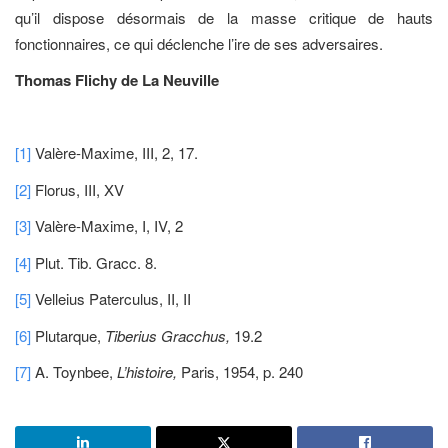
qu’il dispose désormais de la masse critique de hauts
fonctionnaires, ce qui déclenche l’ire de ses adversaires.
Thomas Flichy de La Neuville
[1]
Valère-Maxime, III, 2, 17.
[2]
Florus, III, XV
[3]
Valère-Maxime, I, IV, 2
[4]
Plut. Tib. Gracc. 8.
[5]
Velleius Paterculus, II, II
[6]
Plutarque,
Tiberius Gracchus,
19.2
[7]
A. Toynbee,
L’histoire,
Paris, 1954, p. 240