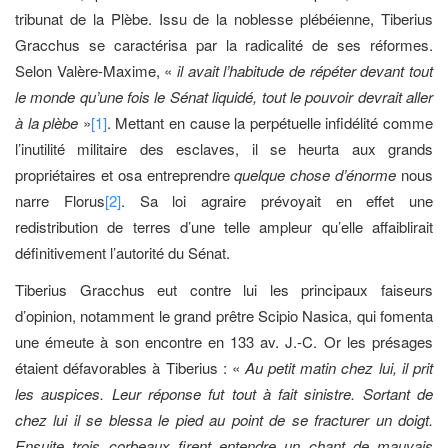
tribunat de la Plèbe. Issu de la noblesse plébéienne, Tiberius
Gracchus se caractérisa par la radicalité de ses réformes.
Selon Valère-Maxime, «
il avait l’habitude de répéter devant tout
le monde qu’une fois le Sénat liquidé, tout le pouvoir devrait aller
à la plèbe
»
[1]
. Mettant en cause la perpétuelle infidélité comme
l’inutilité militaire des esclaves, il se heurta aux grands
propriétaires et osa entreprendre
quelque chose d’énorme
nous
narre Florus
[2]
. Sa loi agraire prévoyait en effet une
redistribution de terres d’une telle ampleur qu’elle affaiblirait
définitivement l’autorité du Sénat.
Tiberius Gracchus eut contre lui les principaux faiseurs
d’opinion, notamment le grand prêtre Scipio Nasica, qui fomenta
une émeute à son encontre en 133 av. J.-C. Or les présages
étaient défavorables à Tiberius : «
Au petit matin chez lui, il prit
les auspices. Leur réponse fut tout à fait sinistre. Sortant de
chez lui il se blessa le pied au point de se fracturer un doigt.
Ensuite trois corbeaux firent entendre un chant de mauvais