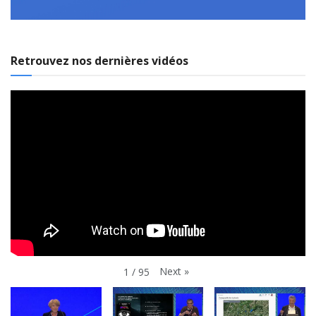
Retrouvez nos dernières vidéos
Next
»
1
/
95