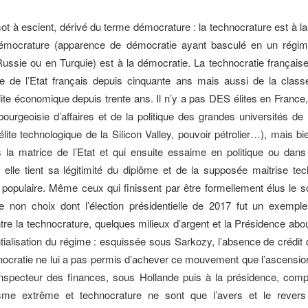
mot à escient, dérivé du terme démocrature : la technocrature est à l
émocrature (apparence de démocratie ayant basculé en un régime 
sie ou en Turquie) est à la démocratie. La technocratie français
re de l’Etat français depuis cinquante ans mais aussi de la classe
ite économique depuis trente ans. Il n’y a pas DES élites en Fran
bourgeoisie d’affaires et de la politique des grandes universités de 
élite technologique de la Silicon Valley, pouvoir pétrolier…), mais b
 la matrice de l’Etat et qui ensuite essaime en politique ou dans
: elle tient sa légitimité du diplôme et de la supposée maitrise te
opulaire. Même ceux qui finissent par être formellement élus le 
e non choix dont l’élection présidentielle de 2017 fut un exemple
re la technocrature, quelques milieux d’argent et la Présidence abou
ntialisation du régime : esquissée sous Sarkozy, l’absence de crédit 
nocratie ne lui a pas permis d’achever ce mouvement que l’ascensi
nspecteur des finances, sous Hollande puis à la présidence, compl
lisme extrême et technocrature ne sont que l’avers et le reve