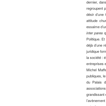
dernier, da
regroupent pa
désir d’une 
attitude chu
essaime d’un 
inter pares
q
Politique. E
déjà d’une r
juridique for
la société :
entreprises 
Michel Maffe
publiques, l
du Palais d
associations
grandissant 
l’avènement d