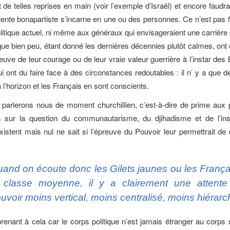
e telles reprises en main (voir l’exemple d’Israël) et encore faudrai
ente bonapartiste s’incarne en une ou des personnes. Ce n’est pas fa
litique actuel, ni même aux généraux qui envisageraient une carrière p
 que bien peu, étant donné les dernières décennies plutôt calmes, ont 
reuve de leur courage ou de leur vraie valeur guerrière à l’instar de
i ont du faire face à des circonstances redoutables : il n’ y a que 
à l’horizon et les Français en sont conscients.
 parlerons nous de moment churchillien, c’est-à-dire de prime aux 
 sur la question du communautarisme, du djihadisme et de l’ins
istent mais nul ne sait si l’épreuve du Pouvoir leur permettrait de 
and on écoute donc les Gilets jaunes ou les França
 classe moyenne, il y a clairement une attente
uvoir moins vertical, moins centralisé, moins hiérarc
renant à cela car le corps politique n’est jamais étranger au corps s