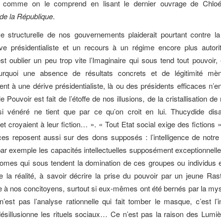
 comme on le comprend en lisant le dernier ouvrage de Chlo
de la République
.
e structurelle de nos gouvernements plaiderait pourtant contre l
ive présidentialiste et un recours à un régime encore plus autorita
st oublier un peu trop vite l’Imaginaire qui sous tend tout pouvoir, 
urquoi une absence de résultats concrets et de légitimité mè
ent à une dérive présidentialiste, là ou des présidents efficaces n’en
e Pouvoir est fait de l’étoffe de nos illusions, de la cristallisation de
si vénéré ne tient que par ce qu’on croit en lui. Thucydide disai
 et croyaient à leur fiction… ». « Tout Etat social exige des fictions 
s reposent aussi sur des dons supposés : l’intelligence de notre
ar exemple les capacités intellectuelles supposément exceptionnel
omes qui sous tendent la domination de ces groupes ou individus et 
re la réalité, à savoir décrire la prise du pouvoir par un jeune Rast
e à nos concitoyens, surtout si eux-mêmes ont été bernés par la myst
n’est pas l’analyse rationnelle qui fait tomber le masque, c’est l
 désillusionne les rituels sociaux… Ce n’est pas la raison des Lumi