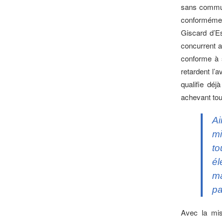
sans commun
conformément
Giscard d’E
concurrent a
conforme à 
retardent l’
qualifie déj
achevant tou
Ai
mi
to
é
ma
pa
Avec la mis