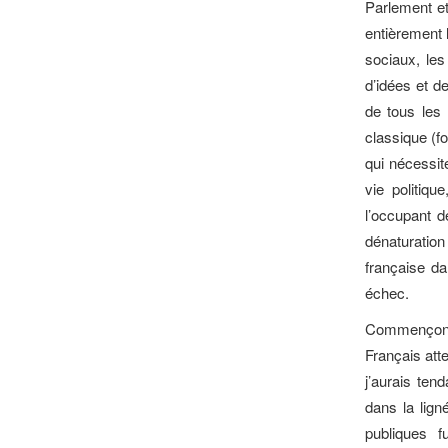
Parlement et
entièrement 
sociaux, les
d’idées et de
de tous les 
classique (f
qui nécessite
vie politiqu
l’occupant 
dénaturation
française da
échec.
Commençons d
Français att
j’aurais ten
dans la lign
publiques f