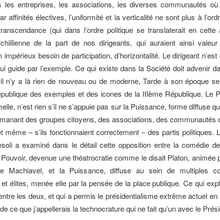
ns les entreprises, les associations, les diverses communautés où
r affinités électives, l’uniformité et la verticalité ne sont plus à l’ordr
transcendance (qui dans l’ordre politique se translaterait en cette 
rchillienne de la part de nos dirigeants, qui auraient ainsi valeu
impérieux besoin de participation, d’horizontalité. Le dirigeant n’es
ui guide par l’exemple. Ce qui existe dans la Société doit advenir 
t il n’y a là rien de nouveau ou de moderne, Tarde à son époque se
épublique des exemples et des icones de la IIIème République. Le Po
melle, n’est rien s’il ne s’appuie pas sur la Puissance, forme diffuse qui
 émanant des groupes citoyens, des associations, des communautés 
et même – s’ils fonctionnaient correctement – des partis politiques. 
soli a examiné dans le détail cette opposition entre la comédie des
e Pouvoir, devenue une théatrocratie comme le disait Platon, animée 
e Machiavel, et la Puissance, diffuse au sein de multiples co
 et élites, menée elle par la pensée de la place publique. Ce qui expl
entre les deux, et qui a permis le présidentialisme extrême actuel en 
e ce que j’appellerais la technocrature qui ne fait qu’un avec le Prés