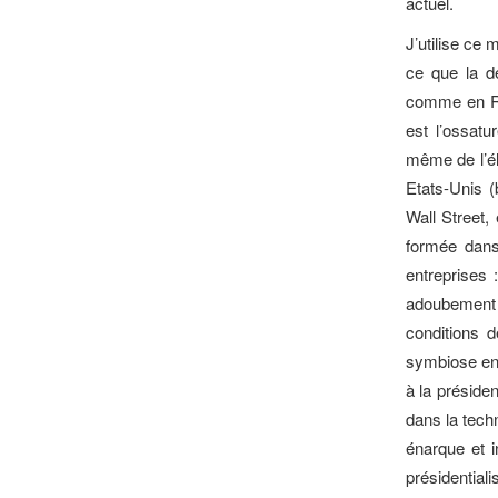
actuel.
J’utilise ce 
ce que la d
comme en Rus
est l’ossatu
même de l’él
Etats-Unis (
Wall Street, 
formée dans
entreprises 
adoubement p
conditions d
symbiose ent
à la préside
dans la tech
énarque et i
présidentia