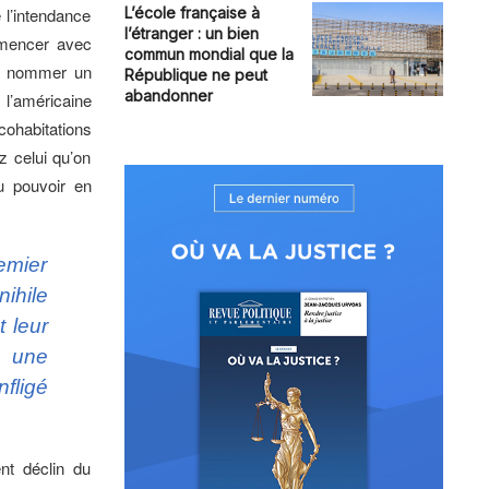
l’intendance
L’école française à
l’étranger : un bien
ommencer avec
commun mondial que la
de nommer un
République ne peut
abandonner
 l’américaine
ohabitations
z celui qu’on
du pouvoir en
emier
ihile
 leur
t une
fligé
nt déclin du