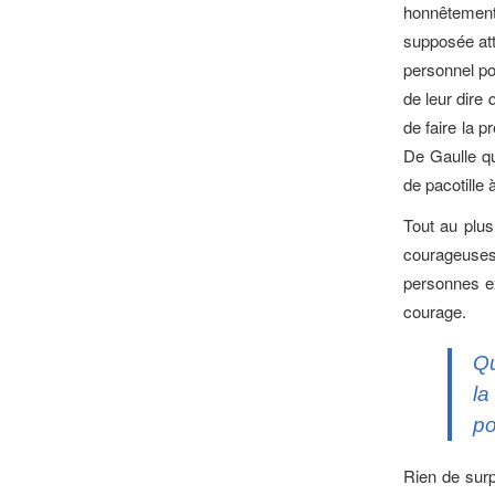
honnêtement d
supposée att
personnel po
de leur dire
de faire la p
De Gaulle qu
de pacotille 
Tout au plus
courageuses
personnes ex
courage.
Qu
la
po
Rien de surp