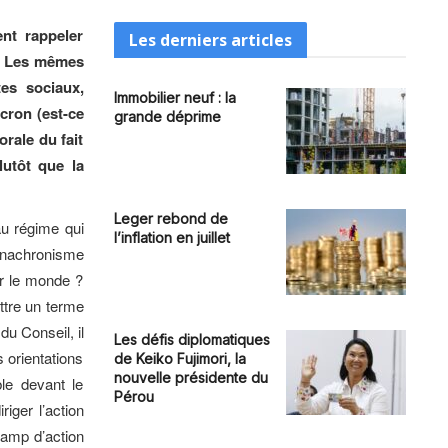
nt rappeler
Les derniers articles
n. Les mêmes
tes sociaux,
Immobilier neuf : la
cron (est-ce
grande déprime
orale du fait
lutôt que la
Leger rebond de
au régime qui
l’inflation en juillet
 anachronisme
ar le monde ?
ttre un terme
du Conseil, il
Les défis diplomatiques
 orientations
de Keiko Fujimori, la
nouvelle présidente du
ble devant le
Pérou
iger l’action
hamp d’action