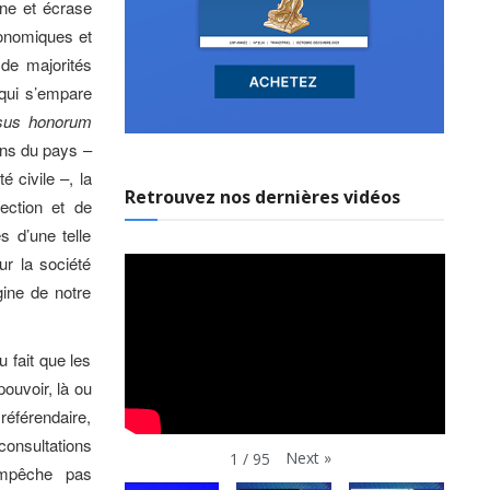
ine et écrase
conomiques et
 de majorités
e qui s’empare
sus honorum
ins du pays –
é civile –, la
Retrouvez nos dernières vidéos
lection et de
 d’une telle
ur la société
gine de notre
 fait que les
ouvoir, là ou
référendaire,
consultations
Next
»
1
/
95
’empêche pas