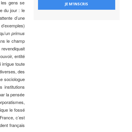
 les gens se
e du jour : le
attente d’une
r d’exemples)
t qu’un
primus
dans le champ
 revendiquait
uvoir, entité
 irrigue toute
diverses, des
Le sociologue
 institutions
par la pensée
rporatismes,
ique le fossé
France, c’est
ident français