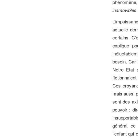
phénomène,
inamovibles 
L’impuissanc
actuelle dér
certains. C’e
explique po
inéluctablem
besoin. Car l
Notre Etat 
fictionnaient
Ces croyance
mais aussi p
sont des axi
pouvoir : di
insupportabl
général, ce 
l’enfant qui