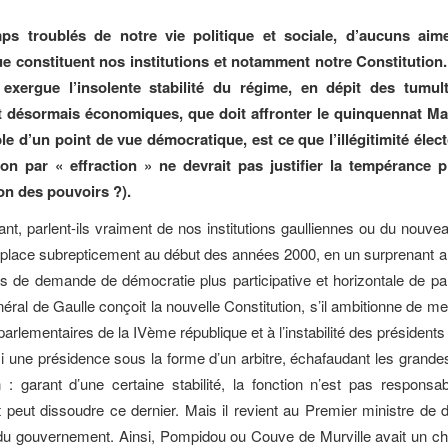
ps troublés de notre vie politique et sociale, d’aucuns aime
ue constituent nos institutions et notamment notre Constitutio
exergue l’insolente stabilité du régime, en dépit des tumul
et désormais économiques, que doit affronter le quinquennat Ma
le d’un point de vue démocratique, est ce que l’illégitimité élect
ion par « effraction » ne devrait pas justifier la tempérance p
on des pouvoirs ?).
ant, parlent-ils vraiment de nos institutions gaulliennes ou du nouve
 place subrepticement au début des années 2000, en un surprenant
 de demande de démocratie plus participative et horizontale de p
éral de Gaulle conçoit la nouvelle Constitution, s’il ambitionne de me
arlementaires de la IVème république et à l’instabilité des présidents 
i une présidence sous la forme d’un arbitre, échafaudant les grandes
 : garant d’une certaine stabilité, la fonction n’est pas responsa
 peut dissoudre ce dernier. Mais il revient au Premier ministre de dir
du gouvernement. Ainsi, Pompidou ou Couve de Murville avait un c