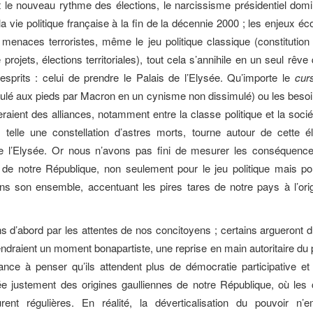
 le nouveau rythme des élections, le narcissisme présidentiel dom
la vie politique française à la fin de la décennie 2000 ; les enjeux é
 menaces terroristes, même le jeu politique classique (constitution
 projets, élections territoriales), tout cela s’annihile en un seul rêv
esprits : celui de prendre le Palais de l’Elysée. Qu’importe le
cur
oulé aux pieds par Macron en un cynisme non dissimulé) ou les beso
raient des alliances, notamment entre la classe politique et la sociét
e, telle une constellation d’astres morts, tourne autour de cette é
de l’Elysée. Or nous n’avons pas fini de mesurer les conséquences
 de notre République, non seulement pour le jeu politique mais po
ns son ensemble, accentuant les pires tares de notre pays à l’ori
’abord par les attentes de nos concitoyens ; certains argueront du
endraient un moment bonapartiste, une reprise en main autoritaire du p
dance à penser qu’ils attendent plus de démocratie participative et 
ée justement des origines gaulliennes de notre République, où les 
urent régulières. En réalité, la déverticalisation du pouvoir n