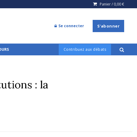
Panier /
0,00
€
Se connecter
S'abonner
COURS
Contribuez aux débats
tions : la