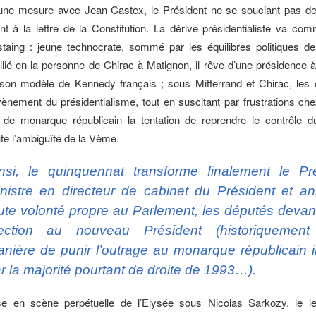
e mesure avec Jean Castex, le Président ne se souciant pas de 
 à la lettre de la Constitution. La dérive présidentialiste va c
staing : jeune technocrate, sommé par les équilibres politiques 
llié en la personne de Chirac à Matignon, il rêve d’une présidence à
son modèle de Kennedy français ; sous Mitterrand et Chirac, les c
avènement du présidentialisme, tout en suscitant par frustrations che
à de monarque républicain la tentation de reprendre le contrôle 
te l’ambiguïté de la Vème.
nsi, le quinquennat transforme finalement le Pr
nistre en directeur de cabinet du Président et ann
ute volonté propre au Parlement, les députés devant
lection au nouveau Président (historiquemen
nière de punir l’outrage au monarque républicain in
r la majorité pourtant de droite de 1993…).
e en scène perpétuelle de l’Elysée sous Nicolas Sarkozy, le le