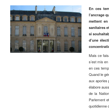
En ces tem
l’ancrage q
mettent en 
sanitaires 
si souhaitab
d’une élect
concentrati
Mais ce fais
s’est mis en
en ces temps
Quand le gén
aux apories p
élabore auss
de la Nation
Parlement et
quotidienne 