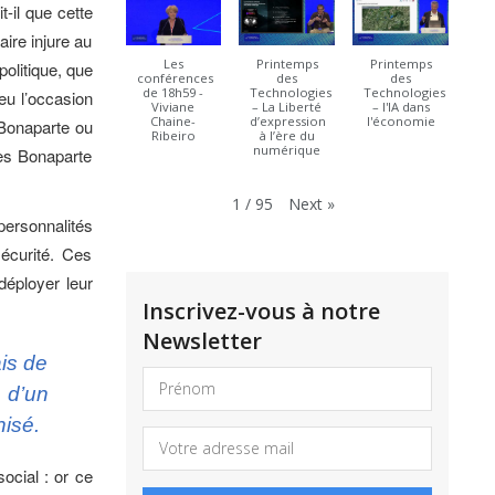
t-il que cette
ire injure au
Les
Printemps
Printemps
olitique, que
conférences
des
des
de 18h59 -
Technologies
Technologies
eu l’occasion
Viviane
– La Liberté
– l'IA dans
Chaine-
d’expression
l'économie
s Bonaparte ou
Ribeiro
à l’ère du
numérique
des Bonaparte
Next
»
1
/
95
personnalités
écurité. Ces
déployer leur
Inscrivez-vous à notre
Newsletter
is de
 d’un
hisé.
ocial : or ce