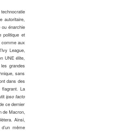
a technocratie
autoritaire,
e ou énarchie
 politique et
ce, comme aux
l’Ivy League,
ien UNE élite,
 les grandes
chnique, sans
sont dans des
 flagrant. La
tit
ipso facto
de ce dernier
on de Macron,
ètera. Ainsi,
rs d’un même