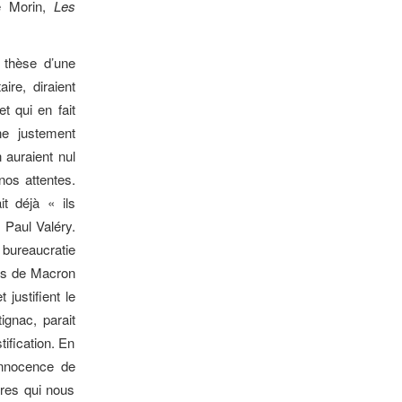
é Morin,
Les
a thèse d’une
ire, diraient
et qui en fait
ne justement
 auraient nul
 nos attentes.
t déjà « ils
» Paul Valéry.
 bureaucratie
les de Macron
justifient le
ignac, parait
ification. En
’innocence de
ères qui nous