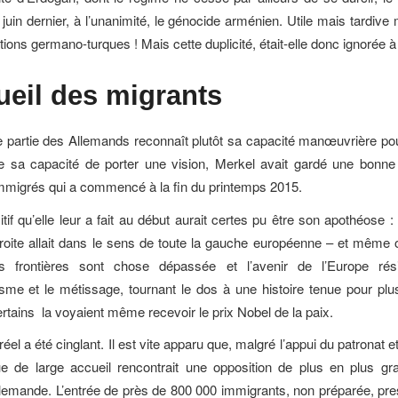
juin dernier, à l’unanimité, le génocide arménien. Utile mais tardive
tions germano-turques ! Mais cette duplicité, était-elle donc ignorée à
ueil
des migrants
partie des Allemands reconnaît plutôt sa capacité manœuvrière po
e sa capacité de porter une vision, Merkel avait gardé une bonne
 immigrés qui a commencé à la fin du printemps 2015.
itif qu’elle leur a fait au début aurait certes pu être son apothéose
droite allait dans le sens de toute la gauche européenne – et même 
s frontières sont chose dépassée et l’avenir de l’Europe ré
lisme et le métissage, tournant le dos à une histoire tenue pour pl
ertains la voyaient même recevoir le prix Nobel de la paix.
réel a été cinglant. Il est vite apparu que, malgré l’appui du patronat e
que de large accueil rencontrait une opposition de plus en plus g
llemande. L’entrée de près de 800 000 immigrants, non préparée, pr