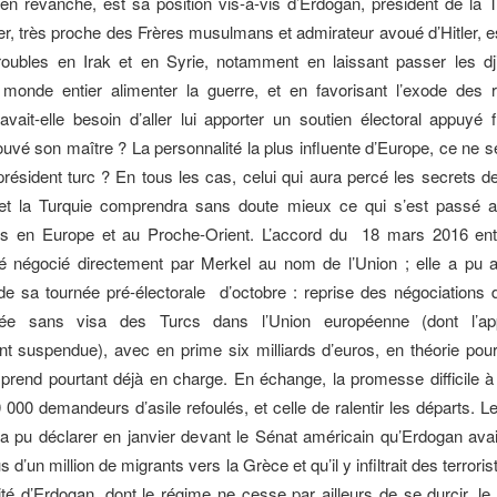
 en revanche, est sa position vis-à-vis d’Erdogan, président de la T
er, très proche des Frères musulmans et admirateur avoué d’Hitler, est
roubles en Irak et en Syrie, notamment en laissant passer les dj
 monde entier alimenter la guerre, et en favorisant l’exode des r
’avait-elle besoin d’aller lui apporter un soutien électoral appuyé 
rouvé son maître ? La personnalité la plus influente d’Europe, ce ne se
 président turc ? En tous les cas, celui qui aura percé les secrets de
 et la Turquie comprendra sans doute mieux ce qui s’est passé 
is en Europe et au Proche-Orient. L’accord du 18 mars 2016 entr
é négocié directement par Merkel au nom de l’Union ; elle a pu ai
 sa tournée pré-électorale d’octobre : reprise des négociations 
rée sans visa des Turcs dans l’Union européenne (dont l’app
 suspendue), avec en prime six milliards d’euros, en théorie pour
rend pourtant déjà en charge. En échange, la promesse difficile à
 000 demandeurs d’asile refoulés, et celle de ralentir les départs. Le
a pu déclarer en janvier devant le Sénat américain qu’Erdogan avai
s d’un million de migrants vers la Grèce et qu’il y infiltrait des terror
cité d’Erdogan, dont le régime ne cesse par ailleurs de se durcir, l