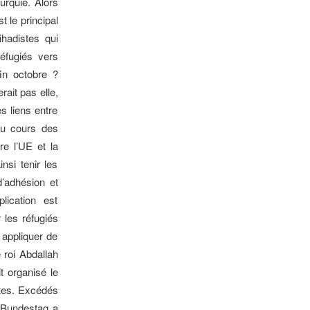
urquie. Alors
 le principal
ihadistes qui
éfugiés vers
fin octobre ?
rait pas elle,
s liens entre
au cours des
e l’UE et la
nsi tenir les
d’adhésion et
lication est
 les réfugiés
 appliquer de
 roi Abdallah
t organisé le
istes. Excédés
e Bundestag a