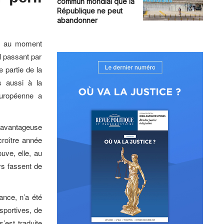
commun mondial que la
République ne peut
abandonner
é, au moment
il passant par
 partie de la
s aussi à la
européenne a
n avantageuse
roître année
uve, elle, au
ays fassent de
ance, n’a été
 sportives, de
s’est traduite