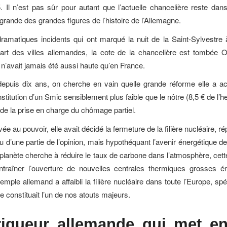
. Il n’est pas sûr pour autant que l’actuelle chancelière reste dan
ande des grandes figures de l’histoire de l’Allemagne.
ramatiques incidents qui ont marqué la nuit de la Saint-Sylvestre
art des villes allemandes, la cote de la chancelière est tombée 
e n’avait jamais été aussi haute qu’en France.
depuis dix ans, on cherche en vain quelle grande réforme elle a a
nstitution d’un Smic sensiblement plus faible que le nôtre (8,5 € de l’h
 de la prise en charge du chômage partiel.
ée au pouvoir, elle avait décidé la fermeture de la filière nucléaire, 
 d’une partie de l’opinion, mais hypothéquant l’avenir énergétique d
a planète cherche à réduire le taux de carbone dans l’atmosphère, cett
ntraîner l’ouverture de nouvelles centrales thermiques grosses é
emple allemand a affaibli la filière nucléaire dans toute l’Europe, s
e constituait l’un de nos atouts majeurs.
rigueur allemande
qui met en