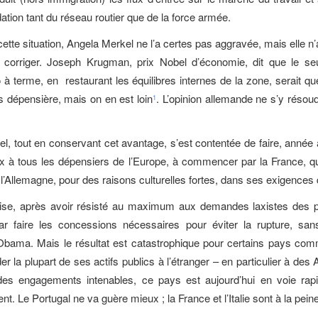
ation tant du réseau routier que de la force armée.
cette situation, Angela Merkel ne l’a certes pas aggravée, mais elle n’a
a corriger. Joseph Krugman, prix Nobel d’économie, dit que le s
o à terme, en restaurant les équilibres internes de la zone, serait qu
s dépensière, mais on en est loin
. L’opinion allemande ne s’y résoudr
1
l, tout en conservant cet avantage, s’est contentée de faire, année
x à tous les dépensiers de l’Europe, à commencer par la France, qui
l’Allemagne, pour des raisons culturelles fortes, dans ses exigences d
ise, après avoir résisté au maximum aux demandes laxistes des 
par faire les concessions nécessaires pour éviter la rupture, sa
bama. Mais le résultat est catastrophique pour certains pays com
r la plupart de ses actifs publics à l’étranger – en particulier à des
 des engagements intenables, ce pays est aujourd’hui en voie rap
. Le Portugal ne va guère mieux ; la France et l’Italie sont à la peine