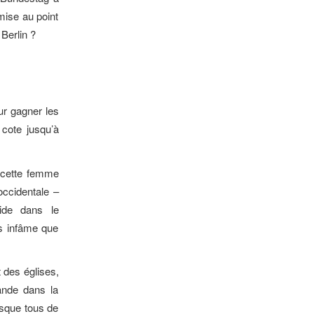
 mise au point
 Berlin ?
ur gagner les
 cote jusqu’à
 : cette femme
occidentale –
side dans le
us infâme que
t des églises,
rande dans la
esque tous de