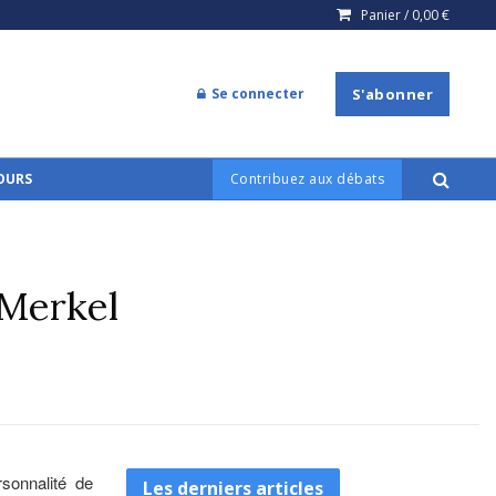
Panier /
0,00
€
Se connecter
S'abonner
COURS
Contribuez aux débats
 Merkel
sonnalité de
Les derniers articles