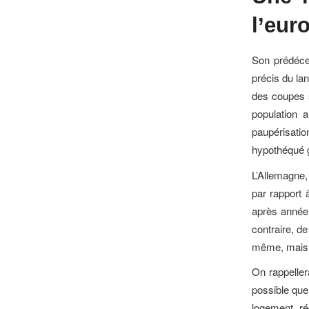
l’eur
Son prédéce
précis du lan
des coupes s
population 
paupérisati
hypothéqué g
L’Allemagne,
par rapport
après année 
contraire, de
même, mais c
On rappeller
possible que 
logement, réd