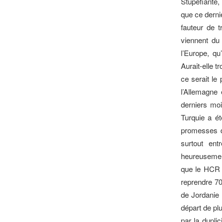
Stupéfiante,
que ce derni
fauteur de t
viennent du
l’Europe, qu
Aurait-elle t
ce serait le
l’Allemagne
derniers mo
Turquie a ét
promesses de
surtout ent
heureusement
que le HCR p
reprendre 70
de Jordanie 
départ de plu
par la dupli