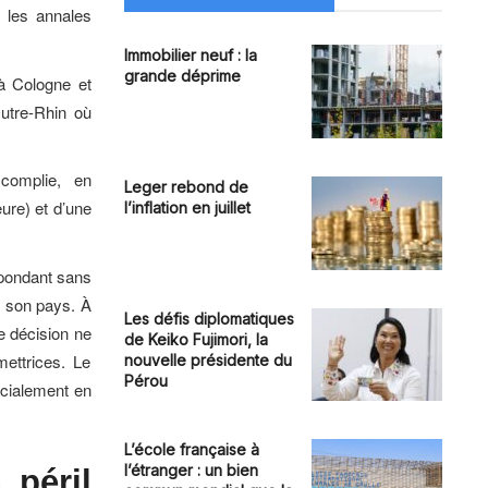
s les annales
Immobilier neuf : la
grande déprime
 à Cologne et
Outre-Rhin où
ccomplie, en
Leger rebond de
eure) et d’une
l’inflation en juillet
répondant sans
e son pays. À
Les défis diplomatiques
e décision ne
de Keiko Fujimori, la
mettrices. Le
nouvelle présidente du
Pérou
pécialement en
L’école française à
l’étranger : un bien
 péril