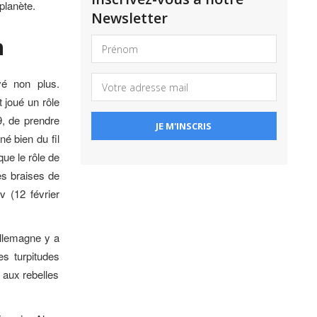
 planète.
Newsletter
n
vé non plus.
t joué un rôle
9, de prendre
né bien du fil
ue le rôle de
es braises de
v (12 février
Allemagne y a
es turpitudes
 aux rebelles