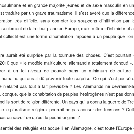
musulmane et en grande majorité jeunes et de sexe masculin en un
est traduite par un grave traumatisme. Il s’est avéré que la différe
égration très difficile, sans compter les soupçons d’infiltration par 
 seulement de faire leur place en Europe, mais même d’intimider et a
iol collectif est une forme d’humiliation imposée à un peuple que l’on
re aurait été surprise par la tournure des choses. C’est pourtant e
2010 que « le modèle multiculturel allemand a totalement échoué 
iver à un tel niveau de pouvoir sans un minimum de culture h
 humaine qui aurait dû prévenir toute surprise. Ce qui s’est passé
n’était-il pas tout à fait prévisible ? Les Allemands ne devraient-il
uiconque, que la cohabitation de peuples hétérogènes n’est pas don
d ils sont de religion différente. Un pays qui a connu la guerre de Tr
que le pluralisme religieux pourrait ne pas causer des tensions ? Cett
 pas dû savoir ce qu’est le péché originel ?
sentiel des réfugiés est accueilli en Allemagne, c’est toute l’Europe 