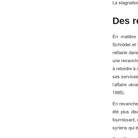
La stagnation
Des r
En matière 
Schröder et F
néfaste dans
une revanche 
à retordre à
ses services
l’affaire uk
1995).
En revanche 
été plus dis
fournissant,
syriens qui é