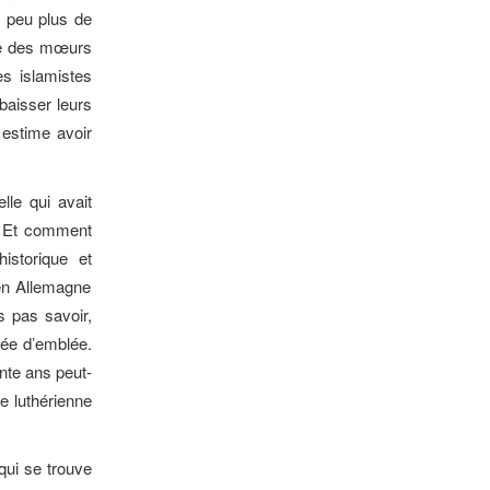
 peu plus de
nce des mœurs
les islamistes
baisser leurs
 estime avoir
lle qui avait
». Et comment
istorique et
 en Allemagne
s pas savoir,
née d’emblée.
ente ans peut-
e luthérienne
qui se trouve