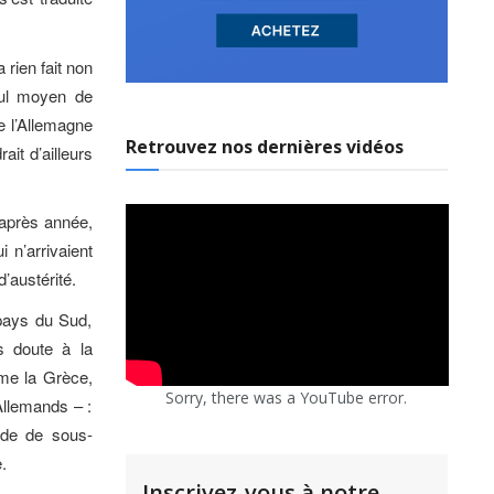
 rien fait non
eul moyen de
e l’Allemagne
Retrouvez nos dernières vidéos
ait d’ailleurs
 après année,
 n’arrivaient
’austérité.
pays du Sud,
ns doute à la
me la Grèce,
Sorry, there was a YouTube error.
 Allemands – :
ide de sous-
.
Inscrivez-vous à notre