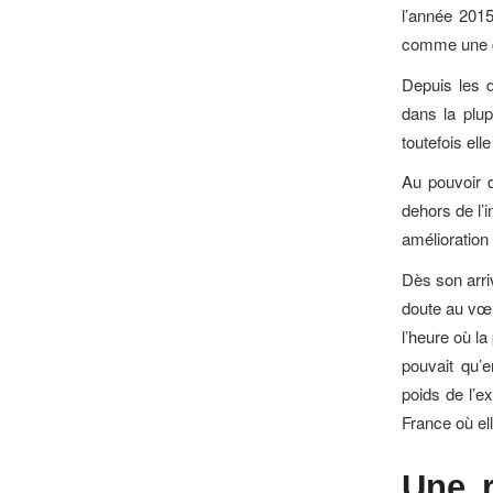
l’année 2015
comme une gr
Depuis les d
dans la plup
toutefois ell
Au pouvoir 
dehors de l’i
amélioration
Dès son arriv
doute au vœu
l’heure où l
pouvait qu’e
poids de l’ex
France où ell
Une 