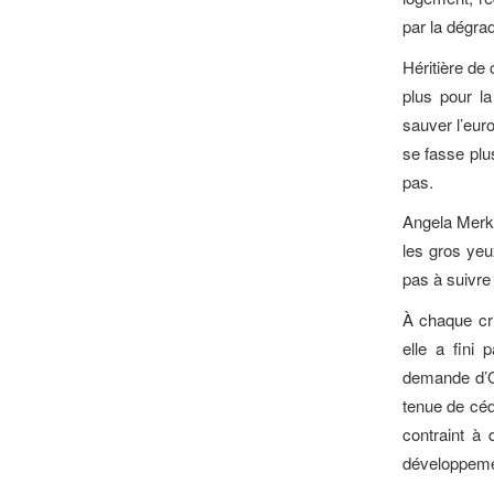
par la dégrad
Héritière de 
plus pour l
sauver l’eur
se fasse plu
pas.
Angela Merke
les gros yeu
pas à suivre 
À chaque cr
elle a fini 
demande d’O
tenue de céde
contraint à
développement