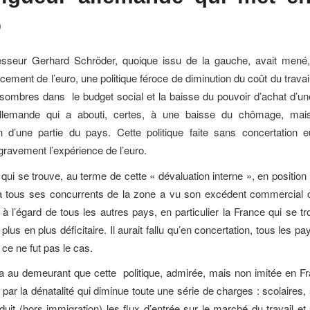
o
sseur Gerhard Schröder, quoique issu de la gauche, avait men
cement de l’euro, une politique féroce de diminution du coût du trava
ombres dans le budget social et la baisse du pouvoir d’achat d’une
allemande qui a abouti, certes, à une baisse du chômage, mai
on d’une partie du pays. Cette politique faite sans concertation 
ravement l’expérience de l’euro.
 qui se trouve, au terme de cette « dévaluation interne », en positio
 à tous ses concurrents de la zone a vu son excédent commercial c
à l’égard de tous les autres pays, en particulier la France qui se tro
 plus en plus déficitaire. Il aurait fallu qu’en concertation, tous les p
e ne fut pas le cas.
a au demeurant que cette politique, admirée, mais non imitée en Fr
par la dénatalité qui diminue toute une série de charges : scolaires,
uit (hors immigration) les flux d’entrée sur le marché du travail et 