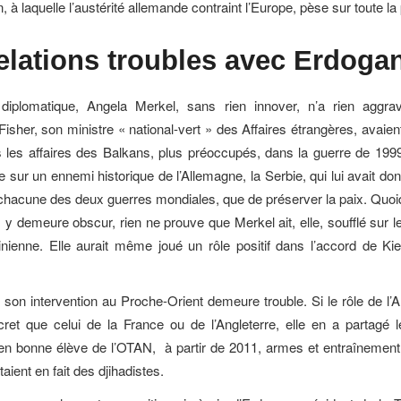
, à laquelle l’austérité allemande contraint l’Europe, pèse sur toute la
elations troubles
avec Erdoga
diplomatique, Angela Merkel, sans rien innover, n’a rien aggra
isher, son ministre « national-vert » des Affaires étrangères, avaien
 les affaires des Balkans, plus préoccupés, dans la guerre de 199
sur un ennemi historique de l’Allemagne, la Serbie, qui lui avait don
 chacune des deux guerres mondiales, que de préserver la paix. Quoiq
 y demeure obscur, rien ne prouve que Merkel ait, elle, soufflé sur l
rainienne. Elle aurait même joué un rôle positif dans l’accord de Kie
son intervention au Proche-Orient demeure trouble. Si le rôle de l’
cret que celui de la France ou de l’Angleterre, elle en a partagé l
 en bonne élève de l’OTAN, à partir de 2011, armes et entraînement
taient en fait des djihadistes.