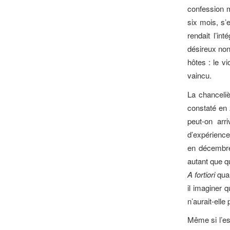
confession 
six mois, s’
rendait l’int
désireux non
hôtes : le v
vaincu.
La chanceliè
constaté en 
peut-on arr
d’expérience
en décembre 
autant que q
A fortiori
quan
il imaginer 
n’aurait-elle
Même si l’es